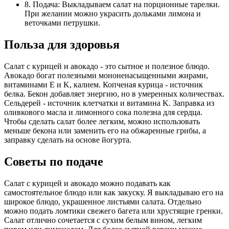
8. Подача: Выкладываем салат на порционные тарелки.
При желании можно украсить дольками лимона и
веточками петрушки.
Польза для здоровья
Салат с курицей и авокадо - это сытное и полезное блюдо.
Авокадо богат полезными мононенасыщенными жирами,
витаминами E и K, калием. Копченая курица - источник
белка. Бекон добавляет энергию, но в умеренных количествах.
Сельдерей - источник клетчатки и витамина K. Заправка из
оливкового масла и лимонного сока полезна для сердца.
Чтобы сделать салат более легким, можно использовать
меньше бекона или заменить его на обжаренные грибы, а
заправку сделать на основе йогурта.
Советы по подаче
Салат с курицей и авокадо можно подавать как
самостоятельное блюдо или как закуску. Я выкладываю его на
широкое блюдо, украшенное листьями салата. Отдельно
можно подать ломтики свежего багета или хрустящие гренки.
Салат отлично сочетается с сухим белым вином, легким