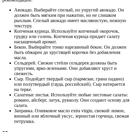
Авокадо. Выбирайте спелый, но упругий авокадо. Он
должен быть мягким при нажатии, но не слишком
рыхлым. Спелый авокадо имеет маслянистую, нежную
текстуру.
Копченая курица. Используйте копченый окорочок,
грудку или голень. Копченая курица придает салату
насыщенный аромат.
Бекон. Выбирайте тонко нарезанный бекон. Он должен
быть обжарен до хрустящей корочки без добавления
масла.
Сельдерей. Свежие стебли сельдерея должны быть
упругими, ярко-зелеными. Они добавляют хруст и
свежесть.
Сыр. Подойдет твердый сыр (пармезан, грана падано)
или полутвердый (гауда, российский). Сыр натирается
на терке.
Салатные листья. Используйте любые листовые салаты:
романо, айсберг, латук, рукколу. Они создают основу для
салата.
Заправка. Оливковое масло extra virgin, свежий лимон,
винный или яблочный уксус, зернистая горчица, свежая
петрушка.