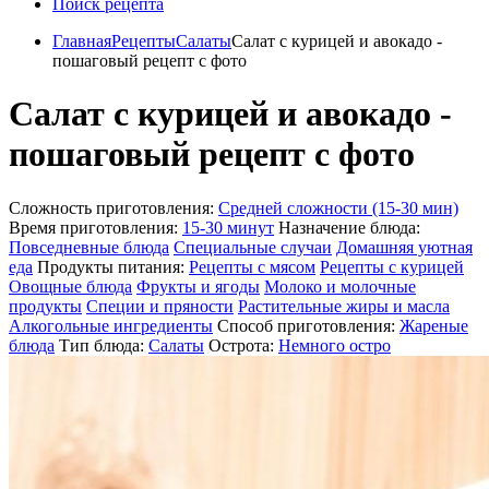
Поиск рецепта
Главная
Рецепты
Салаты
Салат с курицей и авокадо -
пошаговый рецепт с фото
Салат с курицей и авокадо -
пошаговый рецепт с фото
Сложность приготовления:
Средней сложности (15-30 мин)
Время приготовления:
15-30 минут
Назначение блюда:
Повседневные блюда
Специальные случаи
Домашняя уютная
еда
Продукты питания:
Рецепты с мясом
Рецепты с курицей
Овощные блюда
Фрукты и ягоды
Молоко и молочные
продукты
Специи и пряности
Растительные жиры и масла
Алкогольные ингредиенты
Способ приготовления:
Жареные
блюда
Тип блюда:
Салаты
Острота:
Немного остро