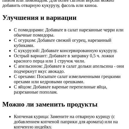
пивом или лимонадом. Для более сытной версии можно
добавить отварную кукурузу, фасоль или киноа.
Улучшения и вариации
С помидорами: Добавьте в салат нарезанные черри или
обычные помидоры.
С огурцом: Добавьте свежий огурец, нарезанный
кубиками.
С кукурузой: Добавьте консервированную кукурузу.
Острый вариант: Добавьте в заправку 0,5 ч. ложки
красного перца или 1 стручок чили.
С апельсином: Добавьте в салат дольки апельсина - они
подчеркнут вкус авокадо.
С орехами: Посыпьте салат измельченными грецкими
орехами или кедровыми орешками.
С яйцом: Добавьте вареные перепелиные яйца,
разрезанные пополам.
Можно ли заменить продукты
Копченая курица: Замените на отварную курицу (с
добавлением копченой паприки для аромата) или на
копченую индейку.