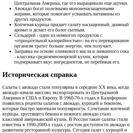
Центральная Америка, где его выращивали еще ацтеки.
Авокадо богат полезными мононенасыщенными
жирами, которые помогают усваивать витамины из
других продуктов.
Копченая курица придает салату насыщенный, дымный
аромат и делает его более сытным.
Сельдерей - один из немногих продуктов с
«отрицательной калорийностью»: на его переваривание
организм тратит больше энергии, чем получает.
Заправка на основе оливкового масла и лимонного сока
- классика средиземноморской кухни, которая
подчеркивает вкус ингредиентов, не перебивая его.
Историческая справка
Салаты с авокадо стали популярны в середине XX века, когда
авокадо начали массово экспортировать из Центральной
Америки в США и Европу. В 1960-70-х годах в Калифорнии
появились рецепты салатов с авокадо, курицей и беконом,
которые быстро завоевали популярность. Сочетание копченой
курицы, хрустящего бекона и нежного авокадо стало
классикой американской кухни. В России такие салаты стали
известны в 1990-2000-х годах с ростом доступности авокадо и
развитием ресторанной культуры. Сегодня салат с курицей и