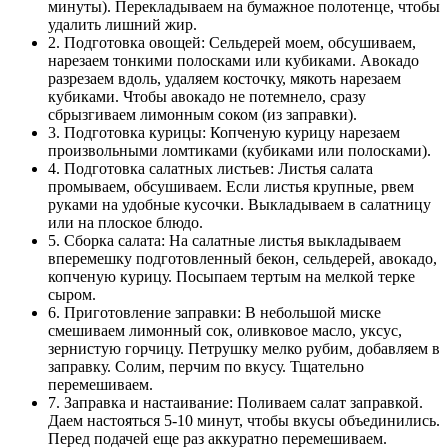
минуты). Перекладываем на бумажное полотенце, чтобы
удалить лишний жир.
2. Подготовка овощей: Сельдерей моем, обсушиваем,
нарезаем тонкими полосками или кубиками. Авокадо
разрезаем вдоль, удаляем косточку, мякоть нарезаем
кубиками. Чтобы авокадо не потемнело, сразу
сбрызгиваем лимонным соком (из заправки).
3. Подготовка курицы: Копченую курицу нарезаем
произвольными ломтиками (кубиками или полосками).
4. Подготовка салатных листьев: Листья салата
промываем, обсушиваем. Если листья крупные, рвем
руками на удобные кусочки. Выкладываем в салатницу
или на плоское блюдо.
5. Сборка салата: На салатные листья выкладываем
вперемешку подготовленный бекон, сельдерей, авокадо,
копченую курицу. Посыпаем тертым на мелкой терке
сыром.
6. Приготовление заправки: В небольшой миске
смешиваем лимонный сок, оливковое масло, уксус,
зернистую горчицу. Петрушку мелко рубим, добавляем в
заправку. Солим, перчим по вкусу. Тщательно
перемешиваем.
7. Заправка и настаивание: Поливаем салат заправкой.
Даем настояться 5-10 минут, чтобы вкусы объединились.
Перед подачей еще раз аккуратно перемешиваем.