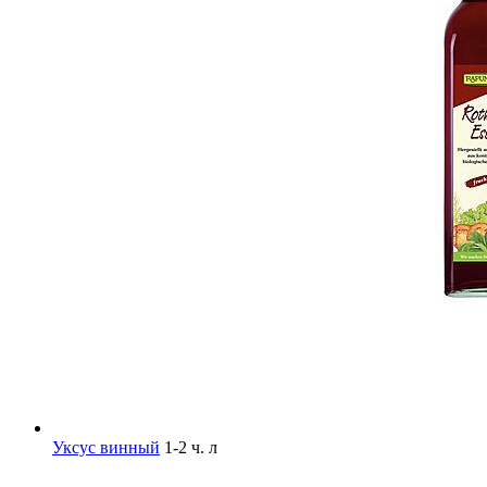
Уксус винный
1-2 ч. л