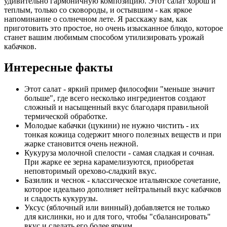
удивительно гармоничную композицию. Этот салат хорош и
теплым, только со сковороды, и остывшим - как яркое
напоминание о солнечном лете. Я расскажу вам, как
приготовить это простое, но очень изысканное блюдо, которое
станет вашим любимым способом утилизировать урожай
кабачков.
Интересные факты
Этот салат - яркий пример философии "меньше значит
больше", где всего несколько ингредиентов создают
сложный и насыщенный вкус благодаря правильной
термической обработке.
Молодые кабачки (цукини) не нужно чистить - их
тонкая кожица содержит много полезных веществ и при
жарке становится очень нежной.
Кукуруза молочной спелости - самая сладкая и сочная.
При жарке ее зерна карамелизуются, приобретая
неповторимый орехово-сладкий вкус.
Базилик и чеснок - классическое итальянское сочетание,
которое идеально дополняет нейтральный вкус кабачков
и сладость кукурузы.
Уксус (яблочный или винный) добавляется не только
для кислинки, но и для того, чтобы "сбалансировать"
вкус и сделать его более ярким.