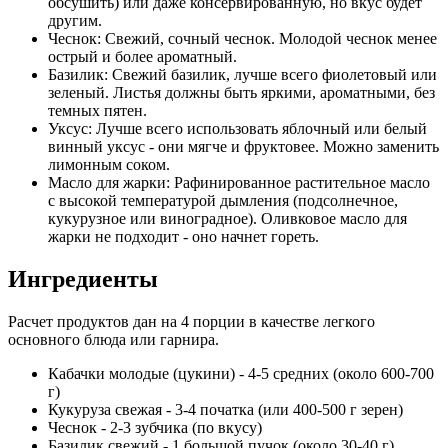
обсушить) или даже консервированную, но вкус будет
другим.
Чеснок: Свежий, сочный чеснок. Молодой чеснок менее
острый и более ароматный.
Базилик: Свежий базилик, лучше всего фиолетовый или
зеленый. Листья должны быть яркими, ароматными, без
темных пятен.
Уксус: Лучше всего использовать яблочный или белый
винный уксус - они мягче и фруктовее. Можно заменить
лимонным соком.
Масло для жарки: Рафинированное растительное масло
с высокой температурой дымления (подсолнечное,
кукурузное или виноградное). Оливковое масло для
жарки не подходит - оно начнет гореть.
Ингредиенты
Расчет продуктов дан на 4 порции в качестве легкого
основного блюда или гарнира.
Кабачки молодые (цукини) - 4-5 средних (около 600-700
г)
Кукуруза свежая - 3-4 початка (или 400-500 г зерен)
Чеснок - 2-3 зубчика (по вкусу)
Базилик свежий - 1 большой пучок (около 30-40 г)