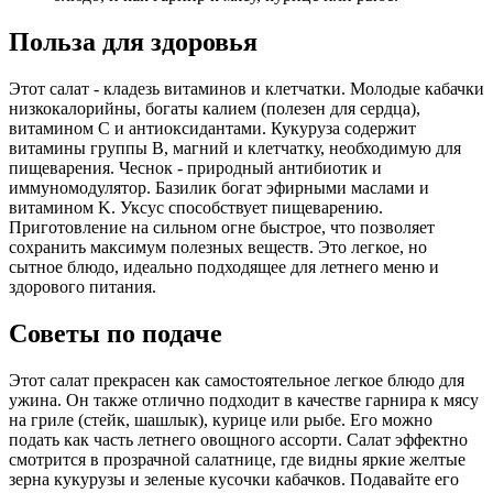
Польза для здоровья
Этот салат - кладезь витаминов и клетчатки. Молодые кабачки
низкокалорийны, богаты калием (полезен для сердца),
витамином C и антиоксидантами. Кукуруза содержит
витамины группы B, магний и клетчатку, необходимую для
пищеварения. Чеснок - природный антибиотик и
иммуномодулятор. Базилик богат эфирными маслами и
витамином K. Уксус способствует пищеварению.
Приготовление на сильном огне быстрое, что позволяет
сохранить максимум полезных веществ. Это легкое, но
сытное блюдо, идеально подходящее для летнего меню и
здорового питания.
Советы по подаче
Этот салат прекрасен как самостоятельное легкое блюдо для
ужина. Он также отлично подходит в качестве гарнира к мясу
на гриле (стейк, шашлык), курице или рыбе. Его можно
подать как часть летнего овощного ассорти. Салат эффектно
смотрится в прозрачной салатнице, где видны яркие желтые
зерна кукурузы и зеленые кусочки кабачков. Подавайте его