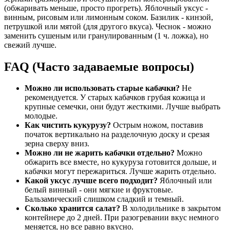
(обжаривать меньше, просто прогреть). Яблочный уксус -
винным, рисовым или лимонным соком. Базилик - кинзой,
петрушкой или мятой (для другого вкуса). Чеснок - можно
заменить сушеным или гранулированным (1 ч. ложка), но
свежий лучше.
FAQ (Часто задаваемые вопросы)
Можно ли использовать старые кабачки?
Не
рекомендуется. У старых кабачков грубая кожица и
крупные семечки, они будут жесткими. Лучше выбрать
молодые.
Как чистить кукурузу?
Острым ножом, поставив
початок вертикально на разделочную доску и срезая
зерна сверху вниз.
Можно ли не жарить кабачки отдельно?
Можно
обжарить все вместе, но кукуруза готовится дольше, и
кабачки могут пережариться. Лучше жарить отдельно.
Какой уксус лучше всего подходит?
Яблочный или
белый винный - они мягкие и фруктовые.
Бальзамический слишком сладкий и темный.
Сколько хранится салат?
В холодильнике в закрытом
контейнере до 2 дней. При разогревании вкус немного
меняется, но все равно вкусно.