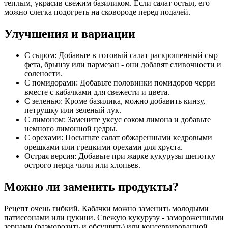
теплым, украсив свежим базиликом. Если салат остыл, его
можно слегка подогреть на сковороде перед подачей.
Улучшения и вариации
С сыром: Добавьте в готовый салат раскрошенный сыр
фета, брынзу или пармезан - они добавят сливочности и
солености.
С помидорами: Добавьте половинки помидоров черри
вместе с кабачками для свежести и цвета.
С зеленью: Кроме базилика, можно добавить кинзу,
петрушку или зеленый лук.
С лимоном: Замените уксус соком лимона и добавьте
немного лимонной цедры.
С орехами: Посыпьте салат обжаренными кедровыми
орешками или грецкими орехами для хруста.
Острая версия: Добавьте при жарке кукурузы щепотку
острого перца чили или хлопьев.
Можно ли заменить продукты?
Рецепт очень гибкий. Кабачки можно заменить молодыми
патиссонами или цукини. Свежую кукурузу - замороженными
зернами (разморозить и обсушить) или консервированной