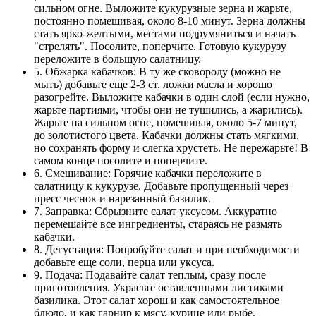
сильном огне. Выложите кукурузные зерна и жарьте,
постоянно помешивая, около 8-10 минут. Зерна должны
стать ярко-желтыми, местами подрумяниться и начать
"стрелять". Посолите, поперчите. Готовую кукурузу
переложите в большую салатницу.
5. Обжарка кабачков: В ту же сковороду (можно не
мыть) добавьте еще 2-3 ст. ложки масла и хорошо
разогрейте. Выложите кабачки в один слой (если нужно,
жарьте партиями, чтобы они не тушились, а жарились).
Жарьте на сильном огне, помешивая, около 5-7 минут,
до золотистого цвета. Кабачки должны стать мягкими,
но сохранять форму и слегка хрустеть. Не пережарьте! В
самом конце посолите и поперчите.
6. Смешивание: Горячие кабачки переложите в
салатницу к кукурузе. Добавьте пропущенный через
пресс чеснок и нарезанный базилик.
7. Заправка: Сбрызните салат уксусом. Аккуратно
перемешайте все ингредиенты, стараясь не размять
кабачки.
8. Дегустация: Попробуйте салат и при необходимости
добавьте еще соли, перца или уксуса.
9. Подача: Подавайте салат теплым, сразу после
приготовления. Украсьте оставленными листиками
базилика. Этот салат хорош и как самостоятельное
блюдо, и как гарнир к мясу, курице или рыбе.