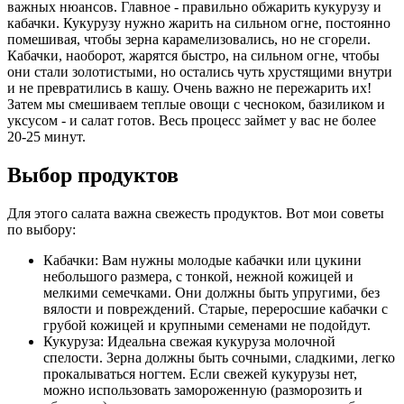
важных нюансов. Главное - правильно обжарить кукурузу и
кабачки. Кукурузу нужно жарить на сильном огне, постоянно
помешивая, чтобы зерна карамелизовались, но не сгорели.
Кабачки, наоборот, жарятся быстро, на сильном огне, чтобы
они стали золотистыми, но остались чуть хрустящими внутри
и не превратились в кашу. Очень важно не пережарить их!
Затем мы смешиваем теплые овощи с чесноком, базиликом и
уксусом - и салат готов. Весь процесс займет у вас не более
20-25 минут.
Выбор продуктов
Для этого салата важна свежесть продуктов. Вот мои советы
по выбору:
Кабачки: Вам нужны молодые кабачки или цукини
небольшого размера, с тонкой, нежной кожицей и
мелкими семечками. Они должны быть упругими, без
вялости и повреждений. Старые, переросшие кабачки с
грубой кожицей и крупными семенами не подойдут.
Кукуруза: Идеальна свежая кукуруза молочной
спелости. Зерна должны быть сочными, сладкими, легко
прокалываться ногтем. Если свежей кукурузы нет,
можно использовать замороженную (разморозить и