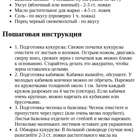
Уксус (яблочный или винный) - 2-3 ст. ложки
Масло растительное для жарки - 4-5 ст. ложек
Соль - по вкусу (примерно 1 ч. ложка)
Перец черный свежемолотый - по вкусу
Пошаговая инструкция
1. Подготовка кукурузы: Свежие початки кукурузы
очистите от листьев и волокон. Острым ножом, двигаясь
сверху вниз, срежьте зерна с початков как можно ближе
к основанию. Старайтесь делать это аккуратно, чтобы
зерна оставались целыми.
2. Подготовка кабачков: Кабачки вымойте, обсушите. У
молодых кабачков кончики можно не обрезать. Нарежьте
их кружочками толщиной около 1 см. Затем каждый
кружок разрежьте на 4 части (сектора). Если кабачки
очень крупные, можно нарезать их кубиками или
брусочками.
3. Подготовка чеснока и базилика: Чеснок очистите и
пропустите через пресс (или очень мелко порубите).
Листья базилика отделите от стеблей и мелко нарежьте.
Несколько маленьких листиков оставьте для украшения.
4. Обжарка кукурузы: В большой сковороде (лучше вок)
разогрейте 2-3 ст. ложки растительного масла на