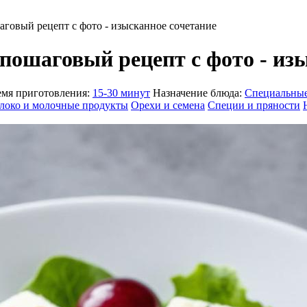
аговый рецепт с фото - изысканное сочетание
пошаговый рецепт с фото - из
мя приготовления:
15-30 минут
Назначение блюда:
Специальные
локо и молочные продукты
Орехи и семена
Специи и пряности