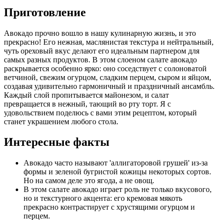
Приготовление
Авокадо прочно вошло в нашу кулинарную жизнь, и это
прекрасно! Его нежная, маслянистая текстура и нейтральный,
чуть ореховый вкус делают его идеальным партнером для
самых разных продуктов. В этом слоеном салате авокадо
раскрывается особенно ярко: оно соседствует с солоноватой
ветчиной, свежим огурцом, сладким перцем, сыром и яйцом,
создавая удивительно гармоничный и праздничный ансамбль.
Каждый слой пропитывается майонезом, и салат
превращается в нежный, тающий во рту торт. Я с
удовольствием поделюсь с вами этим рецептом, который
станет украшением любого стола.
Интересные факты
Авокадо часто называют 'аллигаторовой грушей' из-за
формы и зеленой бугристой кожицы некоторых сортов.
Но на самом деле это ягода, а не овощ.
В этом салате авокадо играет роль не только вкусового,
но и текстурного акцента: его кремовая мякоть
прекрасно контрастирует с хрустящими огурцом и
перцем.