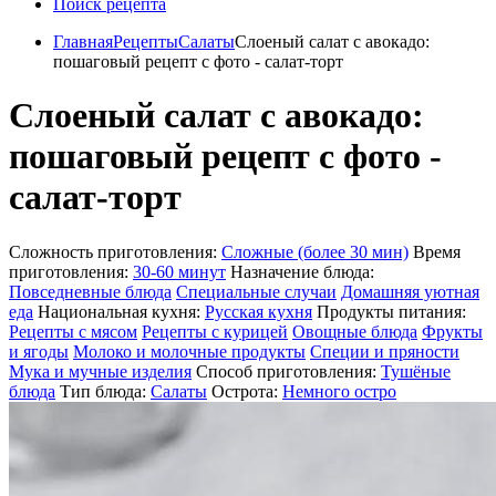
Поиск рецепта
Главная
Рецепты
Салаты
Слоеный салат с авокадо:
пошаговый рецепт с фото - салат-торт
Слоеный салат с авокадо:
пошаговый рецепт с фото -
салат-торт
Сложность приготовления:
Сложные (более 30 мин)
Время
приготовления:
30-60 минут
Назначение блюда:
Повседневные блюда
Специальные случаи
Домашняя уютная
еда
Национальная кухня:
Русская кухня
Продукты питания:
Рецепты с мясом
Рецепты с курицей
Овощные блюда
Фрукты
и ягоды
Молоко и молочные продукты
Специи и пряности
Мука и мучные изделия
Способ приготовления:
Тушёные
блюда
Тип блюда:
Салаты
Острота:
Немного остро