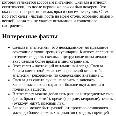
которая увлекается здоровым питанием. Сначала я отнесся
скептически, но после первой же ложки был покорен. Это
оказалось невероятно свежо, ярко и совсем не скучно. С тех
пор этот салат - частый гость на моем столе, особенно зимой и
весной, когда так не хватает витаминов и солнечного
настроения.
Интересные факты
Свекла и апельсины - это неожиданное, но идеальное
сочетание с точки зрения кулинарии. Кислота апельсина
оттеняет сладость свеклы, а цитрусовые ноты делают
вкус свеклы более ярким и многогранным.
Этот салат - настоящий витаминный заряд. Свекла
богата клетчаткой, железом и фолиевой кислотой, а
апельсин - рекордсмен по содержанию витамина С.
Свекла для салата лучше не варить, а запекать.
Запеченная свекла сохраняет больше вкуса, цвета и
полезных веществ.
В этот салат можно добавлять разные ингредиенты: сыр
(фета, брынза, козий), орехи (грецкие, кедровые), зелень
(рукколу, мяту), красный лук.
Заправка может быть разной: от простого оливкового
масла до более сложных вариантов с медом, горчицей