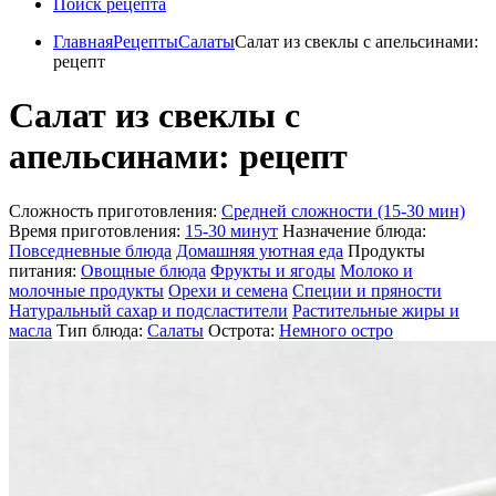
Поиск рецепта
Главная
Рецепты
Салаты
Салат из свеклы с апельсинами:
рецепт
Салат из свеклы с
апельсинами: рецепт
Сложность приготовления:
Средней сложности (15-30 мин)
Время приготовления:
15-30 минут
Назначение блюда:
Повседневные блюда
Домашняя уютная еда
Продукты
питания:
Овощные блюда
Фрукты и ягоды
Молоко и
молочные продукты
Орехи и семена
Специи и пряности
Натуральный сахар и подсластители
Растительные жиры и
масла
Тип блюда:
Салаты
Острота:
Немного остро