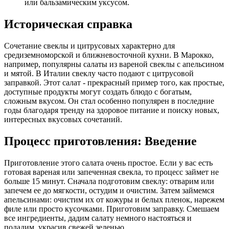
или бальзамическим уксусом.
Историческая справка
Сочетание свеклы и цитрусовых характерно для
средиземноморской и ближневосточной кухни. В Марокко,
например, популярны салаты из вареной свеклы с апельсином
и мятой. В Италии свеклу часто подают с цитрусовой
заправкой. Этот салат - прекрасный пример того, как простые,
доступные продукты могут создать блюдо с богатым,
сложным вкусом. Он стал особенно популярен в последние
годы благодаря тренду на здоровое питание и поиску новых,
интересных вкусовых сочетаний.
Процесс приготовления: Введение
Приготовление этого салата очень простое. Если у вас есть
готовая вареная или запеченная свекла, то процесс займет не
больше 15 минут. Сначала подготовим свеклу: отварим или
запечем ее до мягкости, остудим и очистим. Затем займемся
апельсинами: очистим их от кожуры и белых пленок, нарежем
филе или просто кусочками. Приготовим заправку. Смешаем
все ингредиенты, дадим салату немного настояться и
подадим, украсив свежей зеленью.