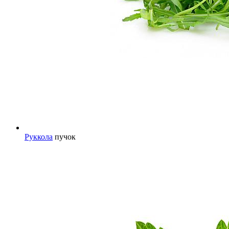
Руккола
пучок