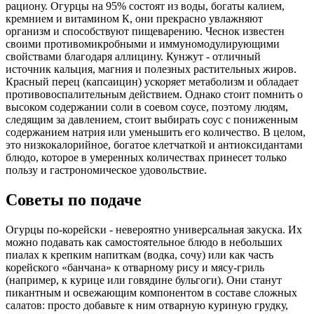
рациону. Огурцы на 95% состоят из воды, богаты калием,
кремнием и витамином К, они прекрасно увлажняют
организм и способствуют пищеварению. Чеснок известен
своими противомикробными и иммуномодулирующими
свойствами благодаря аллицину. Кунжут - отличный
источник кальция, магния и полезных растительных жиров.
Красный перец (капсаицин) ускоряет метаболизм и обладает
противовоспалительным действием. Однако стоит помнить о
высоком содержании соли в соевом соусе, поэтому людям,
следящим за давлением, стоит выбирать соус с пониженным
содержанием натрия или уменьшить его количество. В целом,
это низкокалорийное, богатое клетчаткой и антиоксидантами
блюдо, которое в умеренных количествах принесет только
пользу и гастрономическое удовольствие.
Советы по подаче
Огурцы по-корейски - невероятно универсальная закуска. Их
можно подавать как самостоятельное блюдо в небольших
пиалах к крепким напиткам (водка, сочу) или как часть
корейского «банчана» к отварному рису и мясу-гриль
(например, к курице или говядине бульгоги). Они станут
пикантным и освежающим компонентом в составе сложных
салатов: просто добавьте к ним отварную куриную грудку,