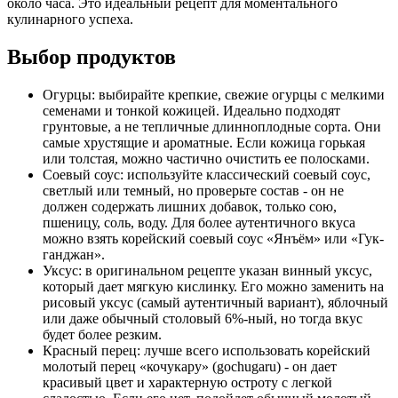
около часа. Это идеальный рецепт для моментального
кулинарного успеха.
Выбор продуктов
Огурцы: выбирайте крепкие, свежие огурцы с мелкими
семенами и тонкой кожицей. Идеально подходят
грунтовые, а не тепличные длинноплодные сорта. Они
самые хрустящие и ароматные. Если кожица горькая
или толстая, можно частично очистить ее полосками.
Соевый соус: используйте классический соевый соус,
светлый или темный, но проверьте состав - он не
должен содержать лишних добавок, только сою,
пшеницу, соль, воду. Для более аутентичного вкуса
можно взять корейский соевый соус «Янъём» или «Гук-
ганджан».
Уксус: в оригинальном рецепте указан винный уксус,
который дает мягкую кислинку. Его можно заменить на
рисовый уксус (самый аутентичный вариант), яблочный
или даже обычный столовый 6%-ный, но тогда вкус
будет более резким.
Красный перец: лучше всего использовать корейский
молотый перец «кочукару» (gochugaru) - он дает
красивый цвет и характерную остроту с легкой