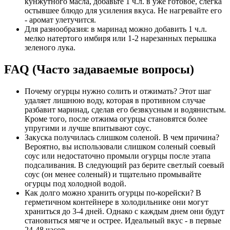
кунжутного масла, добавьте 1 ч.л. в уже готовое, слегка
остывшее блюдо для усиления вкуса. Не нагревайте его
- аромат улетучится.
Для разнообразия: в маринад можно добавить 1 ч.л.
мелко натертого имбиря или 1-2 нарезанных перышка
зеленого лука.
FAQ (Часто задаваемые вопросы)
Почему огурцы нужно солить и отжимать? Этот шаг
удаляет лишнюю воду, которая в противном случае
разбавит маринад, сделав его безвкусным и водянистым.
Кроме того, после отжима огурцы становятся более
упругими и лучше впитывают соус.
Закуска получилась слишком соленой. В чем причина?
Вероятно, вы использовали слишком соленый соевый
соус или недостаточно промыли огурцы после этапа
подсаливания. В следующий раз берите светлый соевый
соус (он менее соленый) и тщательно промывайте
огурцы под холодной водой.
Как долго можно хранить огурцы по-корейски? В
герметичном контейнере в холодильнике они могут
храниться до 3-4 дней. Однако с каждым днем они будут
становиться мягче и острее. Идеальный вкус - в первые
24-48 часов.