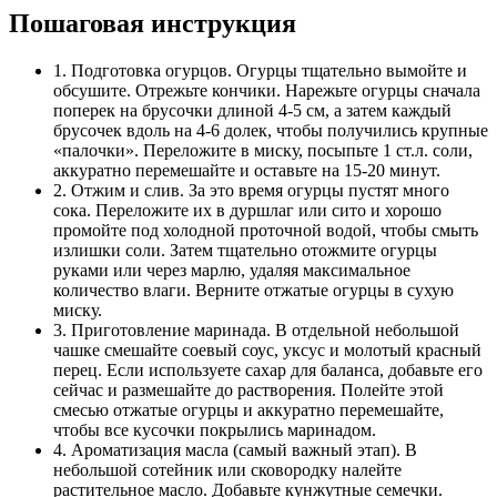
Пошаговая инструкция
1. Подготовка огурцов. Огурцы тщательно вымойте и
обсушите. Отрежьте кончики. Нарежьте огурцы сначала
поперек на брусочки длиной 4-5 см, а затем каждый
брусочек вдоль на 4-6 долек, чтобы получились крупные
«палочки». Переложите в миску, посыпьте 1 ст.л. соли,
аккуратно перемешайте и оставьте на 15-20 минут.
2. Отжим и слив. За это время огурцы пустят много
сока. Переложите их в дуршлаг или сито и хорошо
промойте под холодной проточной водой, чтобы смыть
излишки соли. Затем тщательно отожмите огурцы
руками или через марлю, удаляя максимальное
количество влаги. Верните отжатые огурцы в сухую
миску.
3. Приготовление маринада. В отдельной небольшой
чашке смешайте соевый соус, уксус и молотый красный
перец. Если используете сахар для баланса, добавьте его
сейчас и размешайте до растворения. Полейте этой
смесью отжатые огурцы и аккуратно перемешайте,
чтобы все кусочки покрылись маринадом.
4. Ароматизация масла (самый важный этап). В
небольшой сотейник или сковородку налейте
растительное масло. Добавьте кунжутные семечки.