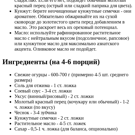
сладостью. Если его нет, подойдет обычный молотый
красный перец (острый или сладкий паприка для цвета).
Кунжут: берите неочищенные кунжутные семечки - они
ароматнее. Обязательно обжаривайте их на сухой
сковороде до золотистого цвета перед добавлением в
масло. Это раскроет весь их ореховый потенциал.
Масло: используйте рафинированное растительное
масло с нейтральным вкусом (подсолнечное, рапсовое)
или кунжутное масло для максимально азиатского
акцента. Оливковое масло не подойдет.
Ингредиенты (на 4-6 порций)
Свежие огурцы - 600-700 г (примерно 4-5 шт. среднего
размера)
Соль для отжима - 1 ст. ложка
Соевый соус - 3-4 ст. ложки
Уксус (винный/рисовый) - 2 ст. ложки
Молотый красный перец (кочукару или обычный) - 1-2
ч. ложки (по вкусу)
Чеснок - 3-4 зубчика
Кунжутные семечки - 2 ст. ложки
Растительное масло - 4-5 ст. ложек
Сахар - 0,5-1 ч. ложка (для баланса, опционально)