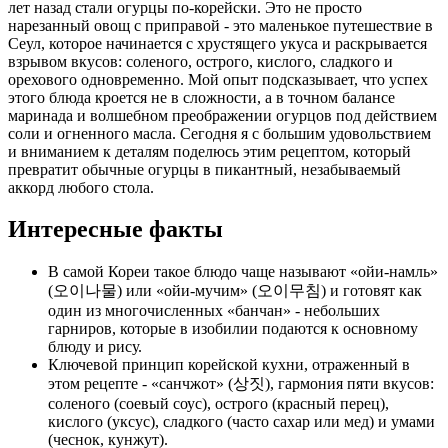
лет назад стали огурцы по-корейски. Это не просто
нарезанный овощ с приправой - это маленькое путешествие в
Сеул, которое начинается с хрустящего укуса и раскрывается
взрывом вкусов: соленого, острого, кислого, сладкого и
орехового одновременно. Мой опыт подсказывает, что успех
этого блюда кроется не в сложности, а в точном балансе
маринада и волшебном преображении огурцов под действием
соли и огненного масла. Сегодня я с большим удовольствием
и вниманием к деталям поделюсь этим рецептом, который
превратит обычные огурцы в пикантный, незабываемый
аккорд любого стола.
Интересные факты
В самой Кореи такое блюдо чаще называют «ойи-намль»
(오이나물) или «ойи-мучим» (오이무침) и готовят как
один из многочисленных «банчан» - небольших
гарниров, которые в изобилии подаются к основному
блюду и рису.
Ключевой принцип корейской кухни, отраженный в
этом рецепте - «санчжот» (상짓), гармония пяти вкусов:
соленого (соевый соус), острого (красный перец),
кислого (уксус), сладкого (часто сахар или мед) и умами
(чеснок, кунжут).