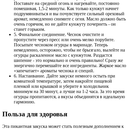
Поставьте на средний огонь и нагревайте, постоянно
помешивая, 1,5-2 минуты. Как только кунжут начнет
подрумяниваться и вы почувствуете сильный ореховый
аромат, немедленно снимите с огня. Масло должно быть
очень горячим, но не дайте кунжуту почернеть - он
станет горьким.
5. Финальное соединение. Чеснок очистите и
пропустите через пресс или очень мелко порубите.
Посыпьте чесноком огурцы в маринаде. Теперь
немедленно, осторожно, чтобы не брызгало, вылейте на
огурцы раскаленное масло с кунжутом. Раздастся
шипение - это нормально и очень правильно! Сразу же
энергично перемешайте все ингредиенты. Жаркое масло
«запечатает» ароматы чеснока и специй.
6. Настаивание. Дайте закуске немного остыть при
комнатной температуре, затем накройте пищевой
пленкой или крышкой и уберите в холодильник
минимум на 30 минут, а лучше на 1-2 часа. За это время
огурцы пропитаются, а вкусы объединятся в идеальную
гармонию.
Польза для здоровья
Эта пикантная закуска может стать полезным дополнением к