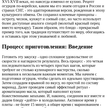
XVI-XVII веках, но навсегда изменил ее кухню. Рецепт
огурцов по-корейски, каким мы его знаем сегодня в России и
странах СНГ, - это адаптированная версия, рожденная в эпоху
культурного обмена. Он сохранил ключевые принципы -
остроту, чеснок, кунжут и соевый соус, но часто использует
более доступные аналоги специй (молотый красный перец
вместо кочукару). Таким образом, это блюдо - прекрасный
пример того, как традиция путешествует по миру, обогащаясь
и оставаясь при этом узнаваемой и любимой.
Процесс приготовления: Введение
Готовить эту закуску - одно сплошное удовольствие от
скорости и наглядности результата. Весь процесс - это четкая
последовательность из четырех простых шагов, которые
требуют не столько кулинарного мастерства, сколько
внимания к нескольким важным моментам. Мы начнем с
подготовки огурцов, чтобы сделать их идеально хрустящими.
Затем создадим взрывной по вкусу, но простой по составу
маринад. Далее проведем самый эффектный ритуал -
ароматизацию масла, который наполнит кухню
божественными запахами. И, наконец, соединим все вместе и
дадим блюду «дойти» в холодильнике. Активное время у
плиты - не более 15 минут, а общее время с маринованием -