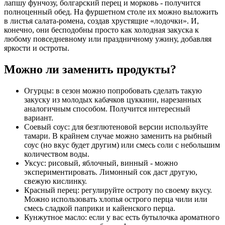
лапшу фунчозу, болгарский перец и морковь - получится
полноценный обед. На фуршетном столе их можно выложить
в листья салата-ромена, создав хрустящие «лодочки». И,
конечно, они бесподобны просто как холодная закуска к
любому повседневному или праздничному ужину, добавляя
яркости и остроты.
Можно ли заменить продукты?
Огурцы: в сезон можно попробовать сделать такую
закуску из молодых кабачков цуккини, нарезанных
аналогичным способом. Получится интересный
вариант.
Соевый соус: для безглютеновой версии используйте
тамари. В крайнем случае можно заменить на рыбный
соус (но вкус будет другим) или смесь соли с небольшим
количеством воды.
Уксус: рисовый, яблочный, винный - можно
экспериментировать. Лимонный сок даст другую,
свежую кислинку.
Красный перец: регулируйте остроту по своему вкусу.
Можно использовать хлопья острого перца чили или
смесь сладкой паприки и кайенского перца.
Кунжутное масло: если у вас есть бутылочка ароматного