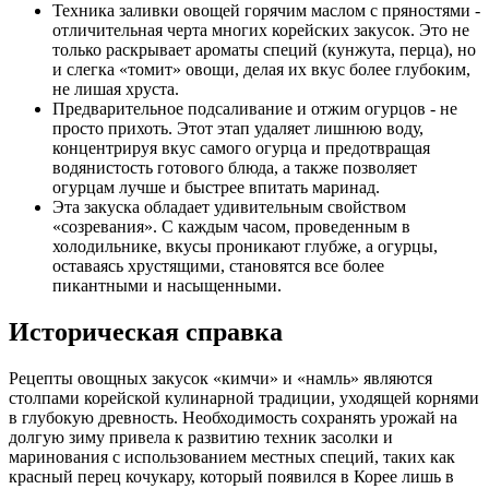
Техника заливки овощей горячим маслом с пряностями -
отличительная черта многих корейских закусок. Это не
только раскрывает ароматы специй (кунжута, перца), но
и слегка «томит» овощи, делая их вкус более глубоким,
не лишая хруста.
Предварительное подсаливание и отжим огурцов - не
просто прихоть. Этот этап удаляет лишнюю воду,
концентрируя вкус самого огурца и предотвращая
водянистость готового блюда, а также позволяет
огурцам лучше и быстрее впитать маринад.
Эта закуска обладает удивительным свойством
«созревания». С каждым часом, проведенным в
холодильнике, вкусы проникают глубже, а огурцы,
оставаясь хрустящими, становятся все более
пикантными и насыщенными.
Историческая справка
Рецепты овощных закусок «кимчи» и «намль» являются
столпами корейской кулинарной традиции, уходящей корнями
в глубокую древность. Необходимость сохранять урожай на
долгую зиму привела к развитию техник засолки и
маринования с использованием местных специй, таких как
красный перец кочукару, который появился в Корее лишь в