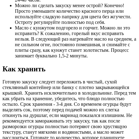
Можно ли сделать закуску менее острой? Конечно!
Просто уменьшите количество красного перца или
используйте сладкую паприку для цвета без жгучести.
Остроту регулируйте полностью под себя.
Масло с кунжутом подгорело и горчит. Можно ли это
исправить? К сожалению, горелый вкус исправить
нельзя. В следующий раз нагревайте масло на среднем, а
не сильном огне, постоянно помешивая, и снимайте с
плиты сразу, как кунжут станет золотистым. Процесс
занимает буквально 1,5-2 минуты.
Как хранить
Готовую закуску следует переложить в чистый, сухой
стеклянный контейнер или банку с плотно закрывающейся
крышкой. Хранить исключительно в холодильнике. Перед тем
как убрать на хранение, убедитесь, что блюдо полностью
остыло. Срок хранения - 3-4 дня. Со временем огурцы будут
выделять сок, поэтому перед подачей можно их слегка
откинуть на дуршлаг, если маринад показался излишним. Не
рекомендуется замораживать эту закуску, так как после
разморозки огурцы полностью потеряют свою хрустящую
текстуру, станут мягкими и водянистыми, а масло может
расслоиться. Готовьте то количество, которое планируете