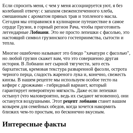
Если спросить меня, с чем у меня ассоциируется уют, я без
колебаний отвечу: с запахом свежеиспеченного хлеба,
смешанным с ароматом пряных трав и топленого масла.
Сегодня мы отправимся в кулинарное путешествие в самое
сердце Грузии, в горный регион Рача, чтобы приготовить
легендарные
Лобиани
. Это не просто лепешки с фасолью, это
настоящий символ грузинского гостеприимства, сытости и
тепла.
Многие ошибочно называют это блюдо "хачапури с фасолью",
но любой грузин скажет вам, что это совершенно другая
история. В Лобиани нет сырной тягучести, зато есть
бархатистая, кремовая текстура разваренной фасоли, острота
черного перца, сладость жареного лука и, конечно, свежесть
кинзы. В нашем рецепте мы используем особое тесто на
кефире с дрожжами - гибридный вариант, который
гарантирует невероятную мягкость. Даже если лепешки
остынут (что маловероятно, ведь их съедают мгновенно), они
останутся воздушными. Этот
рецепт лобиани
станет вашим
козырем для семейных обедов, когда хочется накормить
близких чем-то простым, но бесконечно вкусным.
Интересные факты