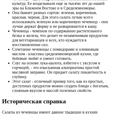
культур. Ее возделывали еще за тысячи лет до нашей
эры на Ближнем Востоке и в Средиземноморье.
Она бывает разных сортов: зеленая, коричневая,
красная, черная. Для этого салата лучше всего
использовать зеленую или коричневую чечевицу - они
лучше держат форму и не развариваются в кашу.
Чечевица - чемпион по содержанию растительного
белка и железа, что делает ее незаменимым продуктом
для вегетарианцев и всех, кто нуждается в
восстановлении сил.
Сочетание чечевицы с помидорами и оливковым
маслом - классика средиземноморской кухни, где
бобовые любят и умеют готовить.
Соус на основе лука-шалота, взбитого с уксусом и
горчицей, - это изысканная альтернатива простой
масляной заправке. Он придает салату пикантность и
глубину.
Этот салат - отличный пример того, как из простых,
доступных продуктов можно создать блюдо с богатым,
сложным вкусом и массой полезных свойств.
Историческая справка
Салаты из чечевицы имеют давние традиции в кухнях