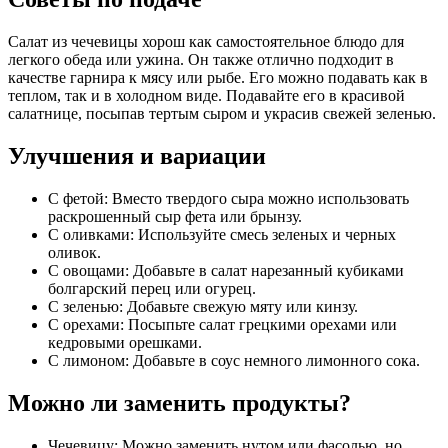
Салат из чечевицы хорош как самостоятельное блюдо для
легкого обеда или ужина. Он также отлично подходит в
качестве гарнира к мясу или рыбе. Его можно подавать как в
теплом, так и в холодном виде. Подавайте его в красивой
салатнице, посыпав тертым сыром и украсив свежей зеленью.
Улучшения и вариации
С фетой: Вместо твердого сыра можно использовать
раскрошенный сыр фета или брынзу.
С оливками: Используйте смесь зеленых и черных
оливок.
С овощами: Добавьте в салат нарезанный кубиками
болгарский перец или огурец.
С зеленью: Добавьте свежую мяту или кинзу.
С орехами: Посыпьте салат грецкими орехами или
кедровыми орешками.
С лимоном: Добавьте в соус немного лимонного сока.
Можно ли заменить продукты?
Чечевицу: Можно заменить нутом или фасолью, но