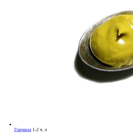
Горчица
1-2 ч. л