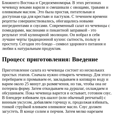
Ближнего Востока и Средиземноморья. В этих регионах
чечевицу веками варили и смешивали с овощами, травами и
оливковым маслом. Это была простая, питательная и
доступная еда для крестьян и пастухов. С течением времени
рецепты совершенствовались, обогащались новыми
ингредиентами и соусами. Современный салат из чечевицы с
помидорами, маслинами и пикантной заправкой - это
результат этой кулинарной эволюции. Он вобрал в себя
лучшие черты традиционной кухни: сытность, пользу и
простоту. Сегодня это блюдо - символ здорового питания и
любви к натуральным продуктам.
Процесс приготовления: Введение
Приготовление салата из чечевицы состоит из нескольких
простых этапов. Сначала нужно отварить чечевицу. Для этого
перебираем и промываем ее, закладываем в кипящую воду и
варим около 25 минут до размягчения, но так, чтобы она не
потеряла форму. Затем откидываем на дуршлаг, охлаждаем и
обсушиваем. Пока чечевица варится и остывает, готовим соус.
В блендере взбиваем лук-шалот (или обычный репчатый) с
винным уксусом, добавляем горчицу и, продолжая взбивать,
тонкой струйкой вливаем оливковое масло. Соус должен
загустеть. В конце солим и перчим. Затем мелко нарезаем