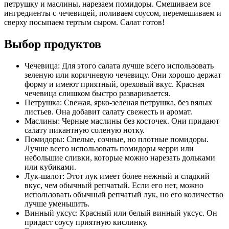
петрушку и маслины, нарезаем помидоры. Смешиваем все
ингредиенты с чечевицей, поливаем соусом, перемешиваем и
сверху посыпаем тертым сыром. Салат готов!
Выбор продуктов
Чечевица: Для этого салата лучше всего использовать
зеленую или коричневую чечевицу. Они хорошо держат
форму и имеют приятный, ореховый вкус. Красная
чечевица слишком быстро разваривается.
Петрушка: Свежая, ярко-зеленая петрушка, без вялых
листьев. Она добавит салату свежесть и аромат.
Маслины: Черные маслины без косточек. Они придают
салату пикантную соленую нотку.
Помидоры: Спелые, сочные, но плотные помидоры.
Лучше всего использовать помидоры черри или
небольшие сливки, которые можно нарезать дольками
или кубиками.
Лук-шалот: Этот лук имеет более нежный и сладкий
вкус, чем обычный репчатый. Если его нет, можно
использовать обычный репчатый лук, но его количество
лучше уменьшить.
Винный уксус: Красный или белый винный уксус. Он
придаст соусу приятную кислинку.