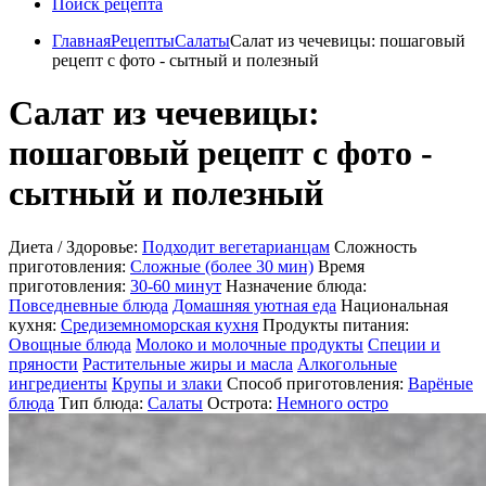
Поиск рецепта
Главная
Рецепты
Салаты
Салат из чечевицы: пошаговый
рецепт с фото - сытный и полезный
Салат из чечевицы:
пошаговый рецепт с фото -
сытный и полезный
Диета / Здоровье:
Подходит вегетарианцам
Сложность
приготовления:
Сложные (более 30 мин)
Время
приготовления:
30-60 минут
Назначение блюда:
Повседневные блюда
Домашняя уютная еда
Национальная
кухня:
Средиземноморская кухня
Продукты питания:
Овощные блюда
Молоко и молочные продукты
Специи и
пряности
Растительные жиры и масла
Алкогольные
ингредиенты
Крупы и злаки
Способ приготовления:
Варёные
блюда
Тип блюда:
Салаты
Острота:
Немного остро