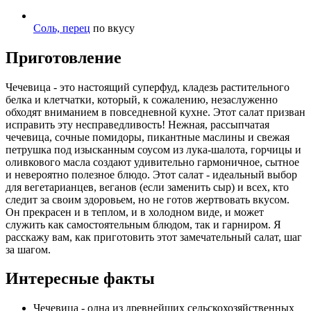
Соль, перец
по вкусу
Приготовление
Чечевица - это настоящий суперфуд, кладезь растительного
белка и клетчатки, который, к сожалению, незаслуженно
обходят вниманием в повседневной кухне. Этот салат призван
исправить эту несправедливость! Нежная, рассыпчатая
чечевица, сочные помидоры, пикантные маслины и свежая
петрушка под изысканным соусом из лука-шалота, горчицы и
оливкового масла создают удивительно гармоничное, сытное
и невероятно полезное блюдо. Этот салат - идеальный выбор
для вегетарианцев, веганов (если заменить сыр) и всех, кто
следит за своим здоровьем, но не готов жертвовать вкусом.
Он прекрасен и в теплом, и в холодном виде, и может
служить как самостоятельным блюдом, так и гарниром. Я
расскажу вам, как приготовить этот замечательный салат, шаг
за шагом.
Интересные факты
Чечевица - одна из древнейших сельскохозяйственных