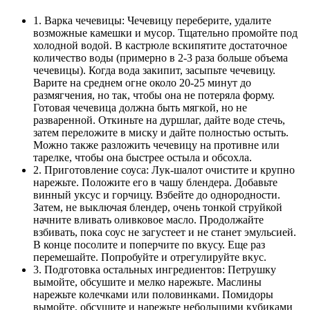
1. Варка чечевицы: Чечевицу переберите, удалите
возможные камешки и мусор. Тщательно промойте под
холодной водой. В кастрюле вскипятите достаточное
количество воды (примерно в 2-3 раза больше объема
чечевицы). Когда вода закипит, засыпьте чечевицу.
Варите на среднем огне около 20-25 минут до
размягчения, но так, чтобы она не потеряла форму.
Готовая чечевица должна быть мягкой, но не
разваренной. Откиньте на дуршлаг, дайте воде стечь,
затем переложите в миску и дайте полностью остыть.
Можно также разложить чечевицу на противне или
тарелке, чтобы она быстрее остыла и обсохла.
2. Приготовление соуса: Лук-шалот очистите и крупно
нарежьте. Положите его в чашу блендера. Добавьте
винный уксус и горчицу. Взбейте до однородности.
Затем, не выключая блендер, очень тонкой струйкой
начните вливать оливковое масло. Продолжайте
взбивать, пока соус не загустеет и не станет эмульсией.
В конце посолите и поперчите по вкусу. Еще раз
перемешайте. Попробуйте и отрегулируйте вкус.
3. Подготовка остальных ингредиентов: Петрушку
вымойте, обсушите и мелко нарежьте. Маслины
нарежьте колечками или половинками. Помидоры
вымойте, обсушите и нарежьте небольшими кубиками