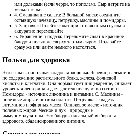
или дольками (если черри, то пополам). Сыр натрите на
мелкой терке.
4. Смешивание салата: В большой миске соедините
остывшую чечевицу, петрушку, маслины и помидоры.
5. Заправка: Полейте салат приготовленным соусом и
аккуратно перемешайте.
6. Украшение и подача: Переложите салат в красивое
блюдо и посыпьте сверху тертым сыром. Подавайте
сразу же или дайте немного настояться.
Польза для здоровья
Этот салат - настоящая кладовая здоровья. Чечевица - чемпион
по содержанию растительного белка, железа, фолиевой
кислоты и клетчатки. Она нормализует пищеварение, снижает
уровень холестерина и дает длительное чувство сытости.
Помидоры - источник ликопина и витамина C. Маслины -
полезные жиры и антиоксиданты. Петрушка - кладезь
витаминов и эфирных масел. Оливковое масло - источник
полезных жиров. Чеснок и лук - природные
иммуномодуляторы. Это блюдо - идеальный выбор для
здорового, сбалансированного питания.
Советы по подаче