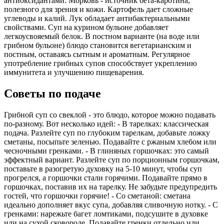
антиоксидантами. Морковь - источник бета-каротина,
полезного для зрения и кожи. Картофель дает сложные
углеводы и калий. Лук обладает антибактериальными
свойствами. Суп на курином бульоне добавляет
легкоусвояемый белок. В постном варианте (на воде или
грибном бульоне) блюдо становится вегетарианским и
постным, оставаясь сытным и ароматным. Регулярное
употребление грибных супов способствует укреплению
иммунитета и улучшению пищеварения.
Советы по подаче
Грибной суп со свеклой - это блюдо, которое можно подавать
по-разному. Вот несколько идей: - В тарелках: классическая
подача. Разлейте суп по глубоким тарелкам, добавьте ложку
сметаны, посыпьте зеленью. Подавайте с ржаным хлебом или
чесночными гренками. - В глиняных горшочках: это самый
эффектный вариант. Разлейте суп по порционным горшочкам,
поставьте в разогретую духовку на 5-10 минут, чтобы суп
прогрелся, а горшочки стали горячими. Подавайте прямо в
горшочках, поставив их на тарелку. Не забудьте предупредить
гостей, что горшочки горячие! - Со сметаной: сметана
идеально дополняет вкус супа, добавляя сливочную нотку. - С
гренками: нарежьте багет ломтиками, подсушите в духовке
или на сухой сковороде. Подавайте гренки отдельно или