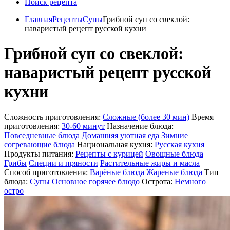
Поиск рецепта
Главная
Рецепты
Супы
Грибной суп со свеклой:
наваристый рецепт русской кухни
Грибной суп со свеклой:
наваристый рецепт русской
кухни
Сложность приготовления:
Сложные (более 30 мин)
Время
приготовления:
30-60 минут
Назначение блюда:
Повседневные блюда
Домашняя уютная еда
Зимние
согревающие блюда
Национальная кухня:
Русская кухня
Продукты питания:
Рецепты с курицей
Овощные блюда
Грибы
Специи и пряности
Растительные жиры и масла
Способ приготовления:
Варёные блюда
Жареные блюда
Тип
блюда:
Супы
Основное горячее блюдо
Острота:
Немного
остро