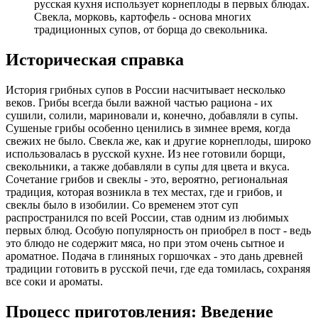
русская кухня использует корнеплоды в первых блюдах.
Свекла, морковь, картофель - основа многих
традиционных супов, от борща до свекольника.
Историческая справка
История грибных супов в России насчитывает несколько
веков. Грибы всегда были важной частью рациона - их
сушили, солили, мариновали и, конечно, добавляли в супы.
Сушеные грибы особенно ценились в зимнее время, когда
свежих не было. Свекла же, как и другие корнеплоды, широко
использовалась в русской кухне. Из нее готовили борщи,
свекольники, а также добавляли в супы для цвета и вкуса.
Сочетание грибов и свеклы - это, вероятно, региональная
традиция, которая возникла в тех местах, где и грибов, и
свеклы было в изобилии. Со временем этот суп
распространился по всей России, став одним из любимых
первых блюд. Особую популярность он приобрел в пост - ведь
это блюдо не содержит мяса, но при этом очень сытное и
ароматное. Подача в глиняных горшочках - это дань древней
традиции готовить в русской печи, где еда томилась, сохраняя
все соки и ароматы.
Процесс приготовления: Введение