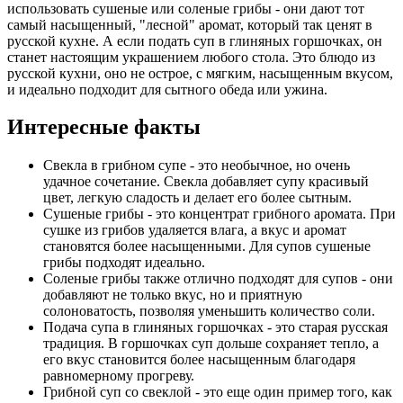
использовать сушеные или соленые грибы - они дают тот
самый насыщенный, "лесной" аромат, который так ценят в
русской кухне. А если подать суп в глиняных горшочках, он
станет настоящим украшением любого стола. Это блюдо из
русской кухни, оно не острое, с мягким, насыщенным вкусом,
и идеально подходит для сытного обеда или ужина.
Интересные факты
Свекла в грибном супе - это необычное, но очень
удачное сочетание. Свекла добавляет супу красивый
цвет, легкую сладость и делает его более сытным.
Сушеные грибы - это концентрат грибного аромата. При
сушке из грибов удаляется влага, а вкус и аромат
становятся более насыщенными. Для супов сушеные
грибы подходят идеально.
Соленые грибы также отлично подходят для супов - они
добавляют не только вкус, но и приятную
солоноватость, позволяя уменьшить количество соли.
Подача супа в глиняных горшочках - это старая русская
традиция. В горшочках суп дольше сохраняет тепло, а
его вкус становится более насыщенным благодаря
равномерному прогреву.
Грибной суп со свеклой - это еще один пример того, как