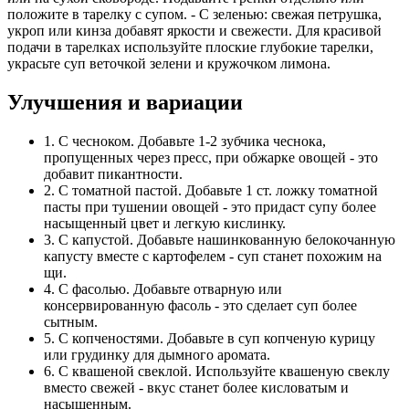
положите в тарелку с супом. - С зеленью: свежая петрушка,
укроп или кинза добавят яркости и свежести. Для красивой
подачи в тарелках используйте плоские глубокие тарелки,
украсьте суп веточкой зелени и кружочком лимона.
Улучшения и вариации
1. С чесноком. Добавьте 1-2 зубчика чеснока,
пропущенных через пресс, при обжарке овощей - это
добавит пикантности.
2. С томатной пастой. Добавьте 1 ст. ложку томатной
пасты при тушении овощей - это придаст супу более
насыщенный цвет и легкую кислинку.
3. С капустой. Добавьте нашинкованную белокочанную
капусту вместе с картофелем - суп станет похожим на
щи.
4. С фасолью. Добавьте отварную или
консервированную фасоль - это сделает суп более
сытным.
5. С копченостями. Добавьте в суп копченую курицу
или грудинку для дымного аромата.
6. С квашеной свеклой. Используйте квашеную свеклу
вместо свежей - вкус станет более кисловатым и
насыщенным.