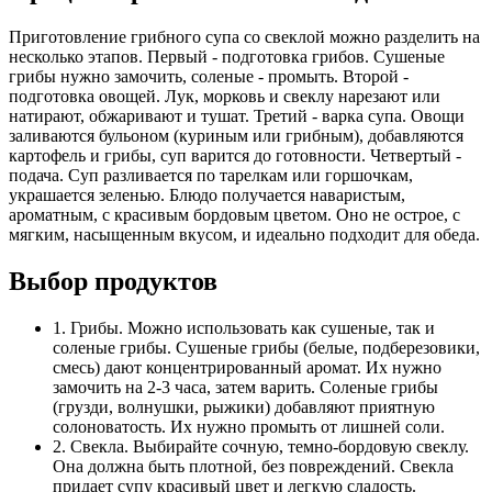
Приготовление грибного супа со свеклой можно разделить на
несколько этапов. Первый - подготовка грибов. Сушеные
грибы нужно замочить, соленые - промыть. Второй -
подготовка овощей. Лук, морковь и свеклу нарезают или
натирают, обжаривают и тушат. Третий - варка супа. Овощи
заливаются бульоном (куриным или грибным), добавляются
картофель и грибы, суп варится до готовности. Четвертый -
подача. Суп разливается по тарелкам или горшочкам,
украшается зеленью. Блюдо получается наваристым,
ароматным, с красивым бордовым цветом. Оно не острое, с
мягким, насыщенным вкусом, и идеально подходит для обеда.
Выбор продуктов
1. Грибы. Можно использовать как сушеные, так и
соленые грибы. Сушеные грибы (белые, подберезовики,
смесь) дают концентрированный аромат. Их нужно
замочить на 2-3 часа, затем варить. Соленые грибы
(грузди, волнушки, рыжики) добавляют приятную
солоноватость. Их нужно промыть от лишней соли.
2. Свекла. Выбирайте сочную, темно-бордовую свеклу.
Она должна быть плотной, без повреждений. Свекла
придает супу красивый цвет и легкую сладость.