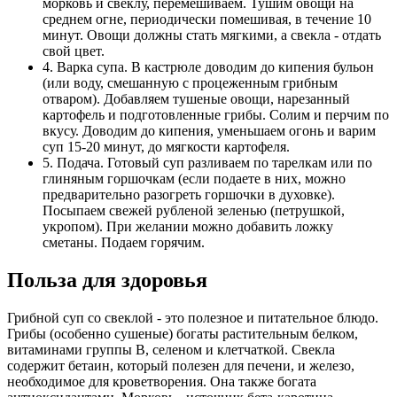
морковь и свеклу, перемешиваем. Тушим овощи на
среднем огне, периодически помешивая, в течение 10
минут. Овощи должны стать мягкими, а свекла - отдать
свой цвет.
4. Варка супа. В кастрюле доводим до кипения бульон
(или воду, смешанную с процеженным грибным
отваром). Добавляем тушеные овощи, нарезанный
картофель и подготовленные грибы. Солим и перчим по
вкусу. Доводим до кипения, уменьшаем огонь и варим
суп 15-20 минут, до мягкости картофеля.
5. Подача. Готовый суп разливаем по тарелкам или по
глиняным горшочкам (если подаете в них, можно
предварительно разогреть горшочки в духовке).
Посыпаем свежей рубленой зеленью (петрушкой,
укропом). При желании можно добавить ложку
сметаны. Подаем горячим.
Польза для здоровья
Грибной суп со свеклой - это полезное и питательное блюдо.
Грибы (особенно сушеные) богаты растительным белком,
витаминами группы В, селеном и клетчаткой. Свекла
содержит бетаин, который полезен для печени, и железо,
необходимое для кроветворения. Она также богата