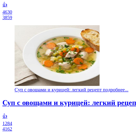
👍
4630
3859
Суп с овощами и курицей: легкий рецепт подробнее...
Суп с овощами и курицей: легкий реце
👍
1284
4162