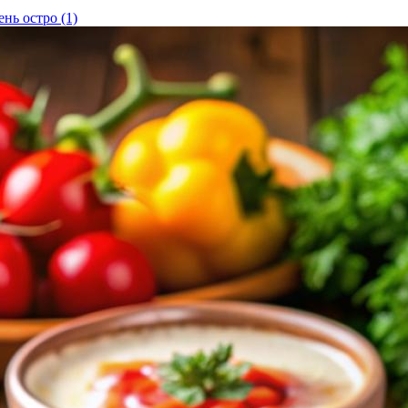
ень остро
(1)