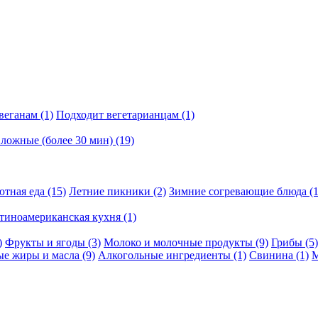
 веганам
(1)
Подходит вегетарианцам
(1)
ложные (более 30 мин)
(19)
ютная еда
(15)
Летние пикники
(2)
Зимние согревающие блюда
(
тиноамериканская кухня
(1)
)
Фрукты и ягоды
(3)
Молоко и молочные продукты
(9)
Грибы
(5)
ые жиры и масла
(9)
Алкогольные ингредиенты
(1)
Свинина
(1)
М