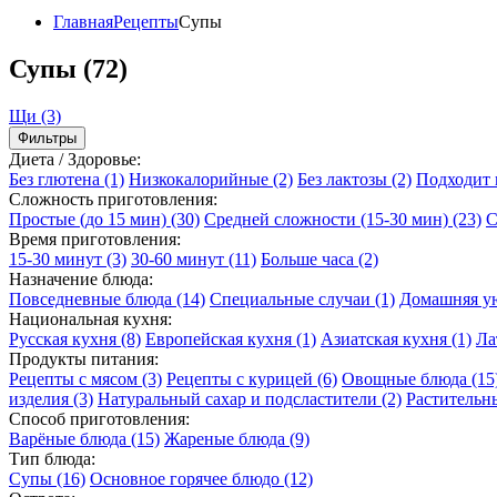
Главная
Рецепты
Супы
Супы (72)
Щи
(3)
Фильтры
Диета / Здоровье:
Без глютена
(1)
Низкокалорийные
(2)
Без лактозы
(2)
Подходит
Сложность приготовления:
Простые (до 15 мин)
(30)
Средней сложности (15-30 мин)
(23)
С
Время приготовления:
15-30 минут
(3)
30-60 минут
(11)
Больше часа
(2)
Назначение блюда:
Повседневные блюда
(14)
Специальные случаи
(1)
Домашняя у
Национальная кухня:
Русская кухня
(8)
Европейская кухня
(1)
Азиатская кухня
(1)
Ла
Продукты питания:
Рецепты с мясом
(3)
Рецепты с курицей
(6)
Овощные блюда
(15
изделия
(3)
Натуральный сахар и подсластители
(2)
Растительн
Способ приготовления:
Варёные блюда
(15)
Жареные блюда
(9)
Тип блюда:
Супы
(16)
Основное горячее блюдо
(12)