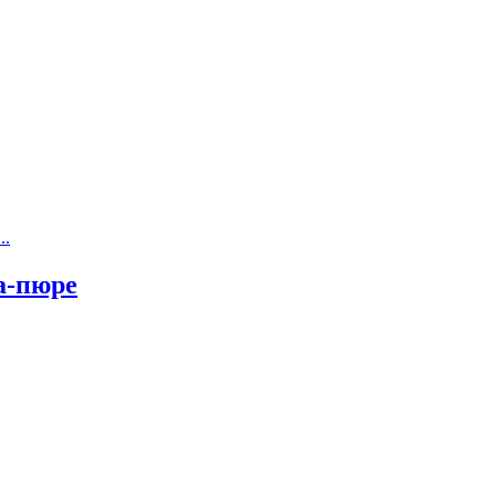
..
а-пюре