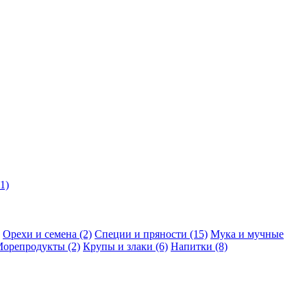
11)
Орехи и семена
(2)
Специи и пряности
(15)
Мука и мучные
орепродукты
(2)
Крупы и злаки
(6)
Напитки
(8)