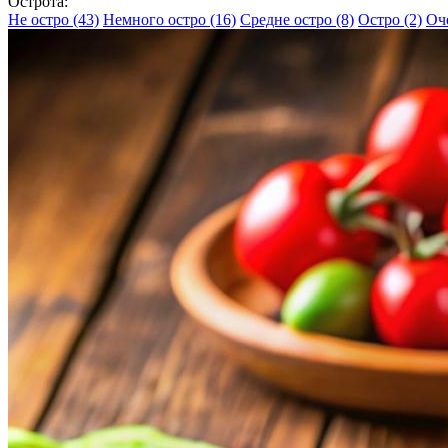
Острота:
Не остро
(43)
Немного остро
(16)
Средне остро
(8)
Остро
(2)
Оч