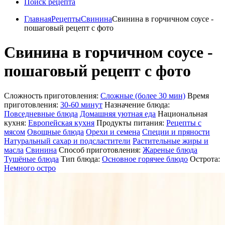
Поиск рецепта
Главная
Рецепты
Свинина
Свинина в горчичном соусе -
пошаговый рецепт с фото
Свинина в горчичном соусе -
пошаговый рецепт с фото
Сложность приготовления:
Сложные (более 30 мин)
Время
приготовления:
30-60 минут
Назначение блюда:
Повседневные блюда
Домашняя уютная еда
Национальная
кухня:
Европейская кухня
Продукты питания:
Рецепты с
мясом
Овощные блюда
Орехи и семена
Специи и пряности
Натуральный сахар и подсластители
Растительные жиры и
масла
Свинина
Способ приготовления:
Жареные блюда
Тушёные блюда
Тип блюда:
Основное горячее блюдо
Острота:
Немного остро