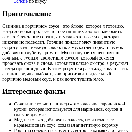
Зелень
по вкусу
Приготовление
Свинина в горчичном соусе - это блюдо, которое я готовлю,
когда хочу быстро, вкусно и без лишних хлопот накормить
семью. Сочетание горчицы и меда - это классика, которая
никогда не подводит. Горчица придает мясу пикантную
остроту, мед - нежную сладость, а мускатный орех и чеснок
добавляют глубину аромата. Мясо получается невероятно
сочным, с густым, ароматным соусом, который хочется
пробовать снова и снова. Готовится блюдо быстро, а результат
всегда превосходный. В этом рецепте я расскажу, какую часть
свинины лучше выбрать, как приготовить идеальный
горчично-медовый соус, и как долго тушить мясо.
Интересные факты
Сочетание горчицы и меда - это классика европейской
кухни, которая используется для маринадов, соусов и
глазури для мяса.
Мед не только добавляет сладость, но и помогает
карамелизовать соус, создавая аппетитную корочку.
Горчица содержит ферменты, которые размягчают мясо,