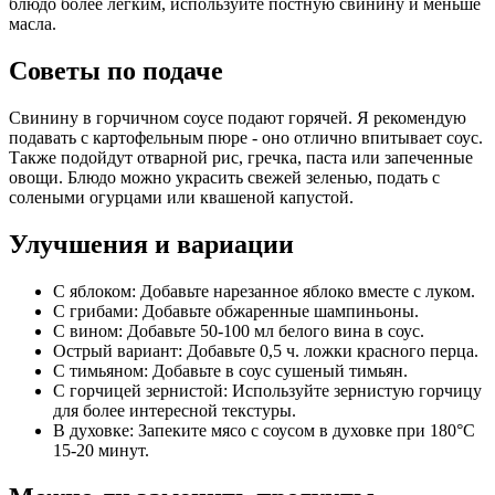
блюдо более легким, используйте постную свинину и меньше
масла.
Советы по подаче
Свинину в горчичном соусе подают горячей. Я рекомендую
подавать с картофельным пюре - оно отлично впитывает соус.
Также подойдут отварной рис, гречка, паста или запеченные
овощи. Блюдо можно украсить свежей зеленью, подать с
солеными огурцами или квашеной капустой.
Улучшения и вариации
С яблоком: Добавьте нарезанное яблоко вместе с луком.
С грибами: Добавьте обжаренные шампиньоны.
С вином: Добавьте 50-100 мл белого вина в соус.
Острый вариант: Добавьте 0,5 ч. ложки красного перца.
С тимьяном: Добавьте в соус сушеный тимьян.
С горчицей зернистой: Используйте зернистую горчицу
для более интересной текстуры.
В духовке: Запеките мясо с соусом в духовке при 180°C
15-20 минут.