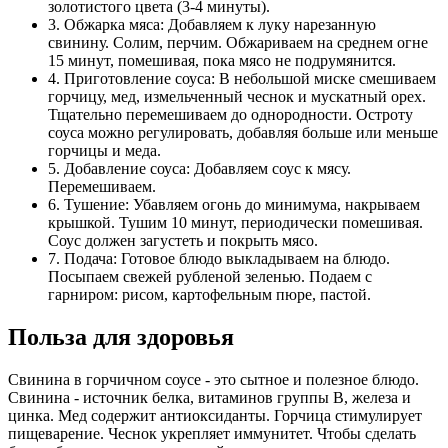
золотистого цвета (3-4 минуты).
3. Обжарка мяса: Добавляем к луку нарезанную
свинину. Солим, перчим. Обжариваем на среднем огне
15 минут, помешивая, пока мясо не подрумянится.
4. Приготовление соуса: В небольшой миске смешиваем
горчицу, мед, измельченный чеснок и мускатный орех.
Тщательно перемешиваем до однородности. Остроту
соуса можно регулировать, добавляя больше или меньше
горчицы и меда.
5. Добавление соуса: Добавляем соус к мясу.
Перемешиваем.
6. Тушение: Убавляем огонь до минимума, накрываем
крышкой. Тушим 10 минут, периодически помешивая.
Соус должен загустеть и покрыть мясо.
7. Подача: Готовое блюдо выкладываем на блюдо.
Посыпаем свежей рубленой зеленью. Подаем с
гарниром: рисом, картофельным пюре, пастой.
Польза для здоровья
Свинина в горчичном соусе - это сытное и полезное блюдо.
Свинина - источник белка, витаминов группы B, железа и
цинка. Мед содержит антиоксиданты. Горчица стимулирует
пищеварение. Чеснок укрепляет иммунитет. Чтобы сделать