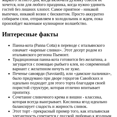
хочется, или для любого праздника, когда нужно удивить
гостей без лишних хлопот. Самое приятное - никакой
выпечки, никакой возни с бисквитом. Просто аккуратно
собираем слои, отправляем в холодильник и ждем, пока
произойдет маленькое кулинарное волшебство.
Интересные факты
Панна-кота (Panna Cotta) в переводе с итальянского
означает «вареные сливки». Этот десерт родом из
итальянского региона Пьемонт.
Традиционная панна-кота готовится без желатина, а
загущается с помощью рыбьего клея, но современный
вариант с желатином ничуть не хуже.
Печенье савоярди (Savoiardi), или «дамские пальчики»,
было придумано при дворе герцогов Савойских и
идеально подходит для этого торта благодаря своей
пористой структуре, которая отлично впитывает
пропитку.
Сочетание сливочного крема и вишни - классика,
которая всегда выигрывает. Кислинка ягод идеально
балансирует сладость и жирность сливок.
Этот торт - прекрасный пример того, как итальянская
элегантность сочетается с русской любовью к ягодным