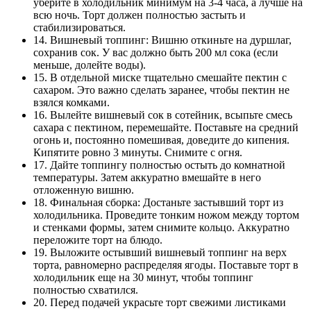
уберите в холодильник минимум на 3-4 часа, а лучше на
всю ночь. Торт должен полностью застыть и
стабилизироваться.
14. Вишневый топпинг: Вишню откиньте на дуршлаг,
сохранив сок. У вас должно быть 200 мл сока (если
меньше, долейте воды).
15. В отдельной миске тщательно смешайте пектин с
сахаром. Это важно сделать заранее, чтобы пектин не
взялся комками.
16. Вылейте вишневый сок в сотейник, всыпьте смесь
сахара с пектином, перемешайте. Поставьте на средний
огонь и, постоянно помешивая, доведите до кипения.
Кипятите ровно 3 минуты. Снимите с огня.
17. Дайте топпингу полностью остыть до комнатной
температуры. Затем аккуратно вмешайте в него
отложенную вишню.
18. Финальная сборка: Достаньте застывший торт из
холодильника. Проведите тонким ножом между тортом
и стенками формы, затем снимите кольцо. Аккуратно
переложите торт на блюдо.
19. Выложите остывший вишневый топпинг на верх
торта, равномерно распределяя ягоды. Поставьте торт в
холодильник еще на 30 минут, чтобы топпинг
полностью схватился.
20. Перед подачей украсьте торт свежими листиками