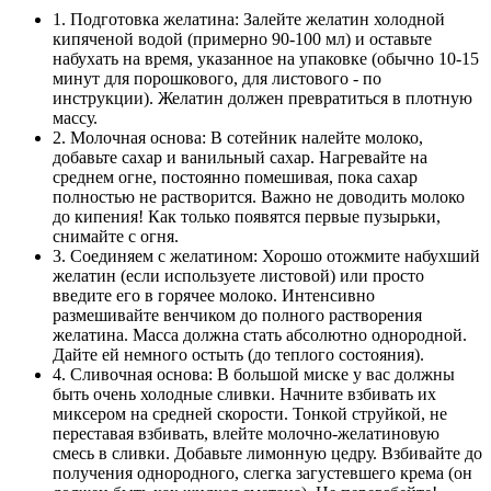
1. Подготовка желатина: Залейте желатин холодной
кипяченой водой (примерно 90-100 мл) и оставьте
набухать на время, указанное на упаковке (обычно 10-15
минут для порошкового, для листового - по
инструкции). Желатин должен превратиться в плотную
массу.
2. Молочная основа: В сотейник налейте молоко,
добавьте сахар и ванильный сахар. Нагревайте на
среднем огне, постоянно помешивая, пока сахар
полностью не растворится. Важно не доводить молоко
до кипения! Как только появятся первые пузырьки,
снимайте с огня.
3. Соединяем с желатином: Хорошо отожмите набухший
желатин (если используете листовой) или просто
введите его в горячее молоко. Интенсивно
размешивайте венчиком до полного растворения
желатина. Масса должна стать абсолютно однородной.
Дайте ей немного остыть (до теплого состояния).
4. Сливочная основа: В большой миске у вас должны
быть очень холодные сливки. Начните взбивать их
миксером на средней скорости. Тонкой струйкой, не
переставая взбивать, влейте молочно-желатиновую
смесь в сливки. Добавьте лимонную цедру. Взбивайте до
получения однородного, слегка загустевшего крема (он