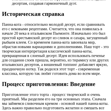
десертам, создавая гармоничный дуэт.
Историческая справка
Панна-кота - относительно молодой десерт, если сравнивать
его с вековыми рецептами. Считается, что она появилась в
начале 20 века в итальянском Пьемонте. Изначально это был
простой крестьянский десерт из сливок и сахара, загущенный
рыбьим клеем. Со временем панна-кота завоевала мир,
обрастая новыми вариациями и дополнениями. Наш торт - это
творческая интерпретация классической панна-коты,
превращенная в слоеный десерт. Идея использовать печенье
для создания слоев пришла, вероятно, из тирамису или других
итальянских десертов, а вишневый топпинг добавляет яркую,
праздничную нотку. Так родился этот торт - современная
классика, которую так любят готовить дома во всем мире.
Процесс приготовления: Введение
Приготовление этого торта - процесс творческий и очень
приятный. Мы разделим его на три основных этапа. Сначала
мы займемся сливочным кремом - основой нашей панна-коты.
Здесь важно правильно подготовить желатин и смешать все