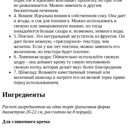
пористое и идеально впитывает пропитку, но при этом
не разваливается. Можно заменить и другим
бисквитным печеньем.
4. Вишня: Идеальна вишня в собственном соку. Она дает
и ягоды, и сок для топпинга. Можно использовать и
свежую или замороженную вишню, но тогда
понадобится больше сахара и, возможно, немного воды.
5. Пектин: Это натуральный загуститель из фруктов. Он
дает более нежную, «трясущуюся» текстуру, чем
желатин. Если у вас нет пектина, можно заменить его
желатином, но текстура будет плотнее.
6. Лимонная цедра: Обязательно используйте свежую
цедру - она добавит крему ту самую неуловимую
свежую нотку, которая делает вкус более благородным.
7. Шоколад: Возьмите качественный темный или
молочный шоколад и натрите его на мелкой терке прямо
перед использованием.
Ингредиенты
Расчет ингредиентов на один торт (разъемная форма
диаметром 20-22 см, рассчитан на 8 порций).
Для сливочного крема: