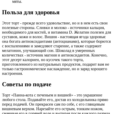
мяты.
Польза для здоровья
Этот торт - прежде всего удовольствие, но и в нем есть свои
полезные стороны. Сливки и молоко - источники кальция,
необходимого для костей, и витамина D. Желатин полезен для
суставов, кожи и волос. Вишня - настоящая ягода здоровья:
она богата антиоксидантами (антоцианами), которые борются
с воспалениями и замедляют старение, а также содержит
мелатонин, улучшающий сон. Шоколад в умеренных
количествах - источник магния и антиоксидантов. Конечно,
этот десерт калориен, но кусочек такого торта,
приготовленного из натуральных продуктов, подарит вам не
только гастрономическое наслаждение, но и заряд хорошего
настроения.
Советы по подаче
Торт «Панна-кота с печеньем и вишней» - это украшение
любого стола. Подавайте его, достав из холодильника прямо
перед подачей. Он прекрасен сам по себе, с его глянцевым
вишневым верхом. Нарезайте его острым, тонким ножом,
смачивая его в горячей воде и вытирая после каждого разреза