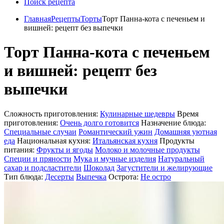
Поиск рецепта
Главная
Рецепты
Торты
Торт Панна-кота с печеньем и
вишней: рецепт без выпечки
Торт Панна-кота с печеньем
и вишней: рецепт без
выпечки
Сложность приготовления:
Кулинарные шедевры
Время
приготовления:
Очень долго готовится
Назначение блюда:
Специальные случаи
Романтический ужин
Домашняя уютная
еда
Национальная кухня:
Итальянская кухня
Продукты
питания:
Фрукты и ягоды
Молоко и молочные продукты
Специи и пряности
Мука и мучные изделия
Натуральный
сахар и подсластители
Шоколад
Загустители и желирующие
Тип блюда:
Десерты
Выпечка
Острота:
Не остро