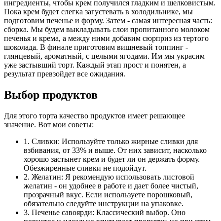
ингредиенты, чтобы крем получился гладким и шелковистым.
Пока крем будет слегка загустевать в холодильнике, мы
подготовим печенье и форму. Затем - самая интересная часть:
сборка. Мы будем выкладывать слои пропитанного молоком
печенья и крема, а между ними добавим сюрприз из тертого
шоколада. В финале приготовим вишневый топпинг -
глянцевый, ароматный, с целыми ягодами. Им мы украсим
уже застывший торт. Каждый этап прост и понятен, а
результат превзойдет все ожидания.
Выбор продуктов
Для этого торта качество продуктов имеет решающее
значение. Вот мои советы:
1. Сливки: Используйте только жирные сливки для
взбивания, от 33% и выше. От них зависит, насколько
хорошо застынет крем и будет ли он держать форму.
Обезжиренные сливки не подойдут.
2. Желатин: Я рекомендую использовать листовой
желатин - он удобнее в работе и дает более чистый,
прозрачный вкус. Если используете порошковый,
обязательно следуйте инструкции на упаковке.
3. Печенье савоярди: Классический выбор. Оно