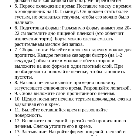
должен быть как жидкая сметана). Не перевзбейте!
5. Первое охлаждение крема: Поставьте миску с кремом
в холодильник на 10-15 минут. Он должен стать более
густым, но оставаться текучим, чтобы его можно было
наливать.
6. Подготовка формы: Разъемную форму диаметром 20-
22 см застелите дно пищевой пленкой (это облегчит
извлечение торта). Борта можно слегка смазать
растительным маслом без запаха.
7. Сборка торта: Налейте в плоскую тарелку молоко для
пропитки. Каждое печенье савоярди быстро (на 1-2
секунды!) обмакните в молоко с обеих сторон и
выложите на дно формы в один плотный слой. При
необходимости поломайте печенье, чтобы заполнить
пустоты.
8. На слой печенья вылейте примерно половину
загустевшего сливочного крема. Разровняйте лопаткой.
9. Снова выложите слой пропитанного печенья.
10. Щедро посыпьте печенье тертым шоколадом, слегка
вдавливая его в крем.
11. Вылейте оставшийся крем и разровняйте
поверхность.
12. Выложите последний, третий слой пропитанного
печенья. Слегка утопите его в креме.
13. Застывание: Накройте форму пищевой пленкой и