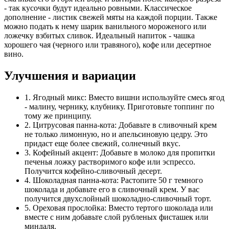
- так кусочки будут идеально ровными. Классическое
дополнение - листик свежей мяты на каждой порции. Также
можно подать к нему шарик ванильного мороженого или
ложечку взбитых сливок. Идеальный напиток - чашка
хорошего чая (черного или травяного), кофе или десертное
вино.
Улучшения и вариации
1. Ягодный микс: Вместо вишни используйте смесь ягод
- малину, чернику, клубнику. Приготовьте топпинг по
тому же принципу.
2. Цитрусовая панна-кота: Добавьте в сливочный крем
не только лимонную, но и апельсиновую цедру. Это
придаст еще более свежий, солнечный вкус.
3. Кофейный акцент: Добавьте в молоко для пропитки
печенья ложку растворимого кофе или эспрессо.
Получится кофейно-сливочный десерт.
4. Шоколадная панна-кота: Растопите 50 г темного
шоколада и добавьте его в сливочный крем. У вас
получится двухслойный шоколадно-сливочный торт.
5. Ореховая прослойка: Вместо тертого шоколада или
вместе с ним добавьте слой рубленых фисташек или
миндаля.