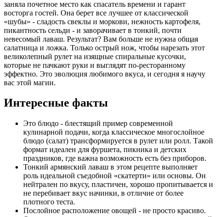
заняла почетное место как спасатель времени и гарант
восторга гостей. Она берет все лучшее от классической
«шубы» - сладость свеклы и моркови, нежность картофеля,
пикантность сельди - и заворачивает в тонкий, почти
невесомый лаваш. Результат? Вам больше не нужна общая
салатница и ложка. Только острый нож, чтобы нарезать этот
великолепный рулет на изящные спиральные кусочки,
которые не пачкают руки и выглядят по-ресторанному
эффектно. Это эволюция любимого вкуса, и сегодня я научу
вас этой магии.
Интересные факты
Это блюдо - блестящий пример современной
кулинарной подачи, когда классическое многослойное
блюдо (салат) трансформируется в рулет или ролл. Такой
формат идеален для фуршета, пикника и детских
праздников, где важна возможность есть без приборов.
Тонкий армянский лаваш в этом рецепте выполняет
роль идеальной съедобной «скатерти» или основы. Он
нейтрален по вкусу, пластичен, хорошо пропитывается и
не перебивает вкус начинки, в отличие от более
плотного теста.
Послойное расположение овощей - не просто красиво.