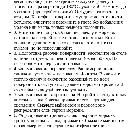
вымойте, обсушите, заверните каждую в фольгу и
запекайте в разогретой до 180°C духовке 50-70 минут до
мягкости (проверяйте ножом). Остудите, очистите от
кожуры. Картофель отварите в мундире до готовности,
остудите, очистите и разомните в пюре без добавления
молока или масла, только немного подсолите.
2. Натирание овощей. Остывшие свеклу и морковь
натрите на средней терке в отдельные миски. Если
овощи выделили много сока, слегка отожмите его
руками, но не пересушивайте.
3. Подготовка рабочей поверхности. Расстелите на столе
длинный отрезок пищевой пленки (около 50 см). На
него положите первый лист лаваша.
4. Формирование первого слоя. Равномерно, но не
слишком густо, смажьте лаваш майонезом. Выложите
тертую свеклу и аккуратно разровняйте по всей
поверхности, отступая от дальней короткой кромки 2-3
см, чтобы было удобнее закручивать.
5. Формирование второго слоя. Накройте свеклу вторым
листом лаваша. Слегка прижмите его ладонью для
сцепления. Смажьте майонезом и равномерно
распределите слой тертой моркови.
6. Формирование третьего слоя. Накройте морковь
третьим листом лаваша, прижмите. Смажьте майонезом
и равномерно распределите картофельное пюре,