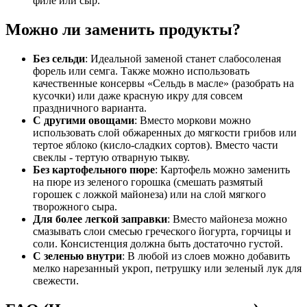
филе или сыр.
Можно ли заменить продукты?
Без сельди
: Идеальной заменой станет слабосоленая
форель или семга. Также можно использовать
качественные консервы «Сельдь в масле» (разобрать на
кусочки) или даже красную икру для совсем
праздничного варианта.
С другими овощами
: Вместо моркови можно
использовать слой обжаренных до мягкости грибов или
тертое яблоко (кисло-сладких сортов). Вместо части
свеклы - тертую отварную тыкву.
Без картофельного пюре
: Картофель можно заменить
на пюре из зеленого горошка (смешать размятый
горошек с ложкой майонеза) или на слой мягкого
творожного сыра.
Для более легкой заправки
: Вместо майонеза можно
смазывать слои смесью греческого йогурта, горчицы и
соли. Консистенция должна быть достаточно густой.
С зеленью внутри
: В любой из слоев можно добавить
мелко нарезанный укроп, петрушку или зеленый лук для
свежести.