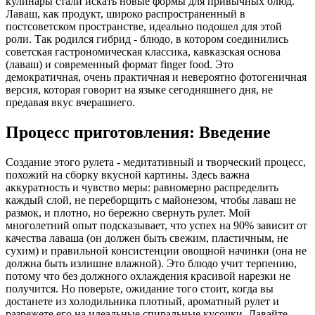
кулинары стали искать новые формы для привычных блюд.
Лаваш, как продукт, широко распространенный в
постсоветском пространстве, идеально подошел для этой
роли. Так родился гибрид - блюдо, в котором соединились
советская гастрономическая классика, кавказская основа
(лаваш) и современный формат finger food. Это
демократичная, очень практичная и невероятно фотогеничная
версия, которая говорит на языке сегодняшнего дня, не
предавая вкус вчерашнего.
Процесс приготовления: Введение
Создание этого рулета - медитативный и творческий процесс,
похожий на сборку вкусной картины. Здесь важна
аккуратность и чувство меры: равномерно распределить
каждый слой, не переборщить с майонезом, чтобы лаваш не
размок, и плотно, но бережно свернуть рулет. Мой
многолетний опыт подсказывает, что успех на 90% зависит от
качества лаваша (он должен быть свежим, пластичным, не
сухим) и правильной консистенции овощной начинки (она не
должна быть излишне влажной). Это блюдо учит терпению,
потому что без должного охлаждения красивой нарезки не
получится. Но поверьте, ожидание того стоит, когда вы
достанете из холодильника плотный, ароматный рулет и
разрежете его на идеальные спиральные кусочки. Давайте