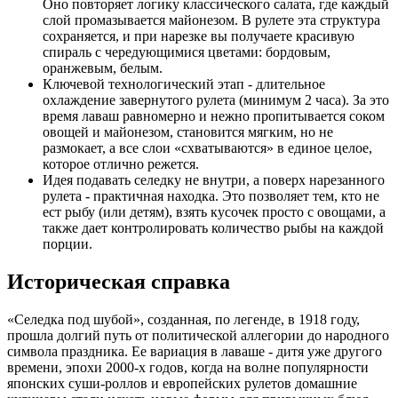
Оно повторяет логику классического салата, где каждый
слой промазывается майонезом. В рулете эта структура
сохраняется, и при нарезке вы получаете красивую
спираль с чередующимися цветами: бордовым,
оранжевым, белым.
Ключевой технологический этап - длительное
охлаждение завернутого рулета (минимум 2 часа). За это
время лаваш равномерно и нежно пропитывается соком
овощей и майонезом, становится мягким, но не
размокает, а все слои «схватываются» в единое целое,
которое отлично режется.
Идея подавать селедку не внутри, а поверх нарезанного
рулета - практичная находка. Это позволяет тем, кто не
ест рыбу (или детям), взять кусочек просто с овощами, а
также дает контролировать количество рыбы на каждой
порции.
Историческая справка
«Селедка под шубой», созданная, по легенде, в 1918 году,
прошла долгий путь от политической аллегории до народного
символа праздника. Ее вариация в лаваше - дитя уже другого
времени, эпохи 2000-х годов, когда на волне популярности
японских суши-роллов и европейских рулетов домашние