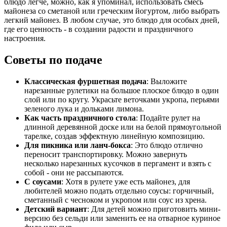
блюдо легче, можно, как я упоминал, использовать смесь
майонеза со сметаной или греческим йогуртом, либо выбрать
легкий майонез. В любом случае, это блюдо для особых дней,
где его ценность - в создании радости и праздничного
настроения.
Советы по подаче
Классическая фуршетная подача
: Выложите
нарезанные рулетики на большое плоское блюдо в один
слой или по кругу. Украсьте веточками укропа, перьями
зеленого лука и дольками лимона.
Как часть праздничного стола
: Подайте рулет на
длинной деревянной доске или на белой прямоугольной
тарелке, создав эффектную линейную композицию.
Для пикника или ланч-бокса
: Это блюдо отлично
переносит транспортировку. Можно завернуть
несколько нарезанных кусочков в пергамент и взять с
собой - они не рассыпаются.
С соусами
: Хотя в рулете уже есть майонез, для
любителей можно подать отдельно соусы: горчичный,
сметанный с чесноком и укропом или соус из хрена.
Детский вариант
: Для детей можно приготовить мини-
версию без сельди или заменить ее на отварное куриное