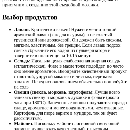
приступим к созданию этой съедобной мозаики.
Выбор продуктов
Лаваш
: Критически важен! Нужен именно тонкий
армянский лаваш (как для шаурмы), а не толстый
грузинский или дрожжевой. Он должен быть свежим,
мягким, эластичным, без трещин. Если лаваш подсох,
слегка сбрызните его водой из пульверизатора и
заверните в полотенце на 10-15 минут.
Сельдь
: Идеальна целая слабосоленая жирная сельдь
(атлантическая). Филе в масле тоже подойдет, но часто
оно менее ароматное. Выбирайте качественный продукт
с плотной, упругой мякотью и чистым, нерезким
запахом. Перед использованием обязательно попробуйте
на соль.
Овощи (свекла, морковь, картофель)
: Лучше всего
запекать свеклу и морковь в духовке в фольге (около
часа при 180°C). Запеченные овощи получаются гораздо
слаще, ароматнее и менее водянистыми, чем отварные.
Картофель для пюре варите в мундире, так он будет
рассыпчатым.
Майонез
: Поскольку майонез - основной связующий
элемент, лучше взять качественный, с высоким