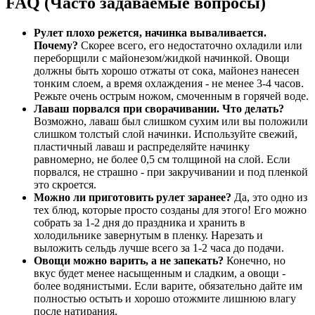
FAQ (Часто задаваемые вопросы)
Рулет плохо режется, начинка вываливается.
Почему?
Скорее всего, его недостаточно охладили или
переборщили с майонезом/жидкой начинкой. Овощи
должны быть хорошо отжаты от сока, майонез нанесен
тонким слоем, а время охлаждения - не менее 3-4 часов.
Режьте очень острым ножом, смоченным в горячей воде.
Лаваш порвался при сворачивании. Что делать?
Возможно, лаваш был слишком сухим или вы положили
слишком толстый слой начинки. Используйте свежий,
пластичный лаваш и распределяйте начинку
равномерно, не более 0,5 см толщиной на слой. Если
порвался, не страшно - при закручивании и под пленкой
это скроется.
Можно ли приготовить рулет заранее?
Да, это одно из
тех блюд, которые просто созданы для этого! Его можно
собрать за 1-2 дня до праздника и хранить в
холодильнике завернутым в пленку. Нарезать и
выложить сельдь лучше всего за 1-2 часа до подачи.
Овощи можно варить, а не запекать?
Конечно, но
вкус будет менее насыщенным и сладким, а овощи -
более водянистыми. Если варите, обязательно дайте им
полностью остыть и хорошо отожмите лишнюю влагу
после натирания.