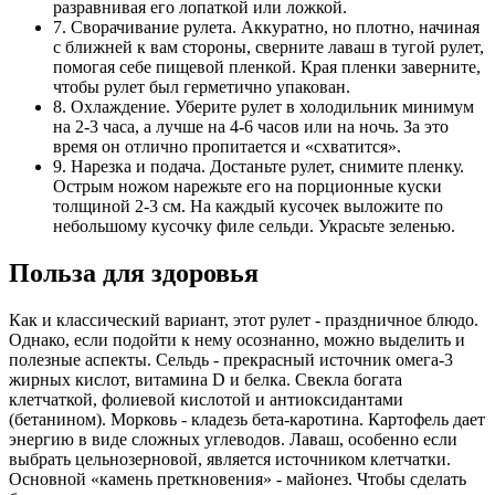
разравнивая его лопаткой или ложкой.
7. Сворачивание рулета. Аккуратно, но плотно, начиная
с ближней к вам стороны, сверните лаваш в тугой рулет,
помогая себе пищевой пленкой. Края пленки заверните,
чтобы рулет был герметично упакован.
8. Охлаждение. Уберите рулет в холодильник минимум
на 2-3 часа, а лучше на 4-6 часов или на ночь. За это
время он отлично пропитается и «схватится».
9. Нарезка и подача. Достаньте рулет, снимите пленку.
Острым ножом нарежьте его на порционные куски
толщиной 2-3 см. На каждый кусочек выложите по
небольшому кусочку филе сельди. Украсьте зеленью.
Польза для здоровья
Как и классический вариант, этот рулет - праздничное блюдо.
Однако, если подойти к нему осознанно, можно выделить и
полезные аспекты. Сельдь - прекрасный источник омега-3
жирных кислот, витамина D и белка. Свекла богата
клетчаткой, фолиевой кислотой и антиоксидантами
(бетанином). Морковь - кладезь бета-каротина. Картофель дает
энергию в виде сложных углеводов. Лаваш, особенно если
выбрать цельнозерновой, является источником клетчатки.
Основной «камень преткновения» - майонез. Чтобы сделать