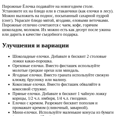
Пирожные Ёлочка подавайте на новогоднем столе.
Установите их на блюдо или в стаканчики (как елочки в лесу).
Можно выложить на поднос, посыпанный сахарной пудрой
(снег). Украсьте блюдо мятой, ягодами, еловыми веточками.
Пирожные отлично сочетаются с чаем, кофе, горячим
шоколадом, молоком. Их можно есть как десерт после ужина
или дарить в качестве съедобного подарка.
Улучшения и вариации
Шоколадные елочки. Добавьте в бисквит 2 столовые
ложки какао-порошка.
Ореховые елочки. Вместо фисташек используйте
молотые грецкие орехи или миндаль.
Ягодные елочки. Вместо граната используйте свежую
клюкву, бруснику или малину.
Кокосовые елочки. Вместо фисташек обваляйте в
кокосовой стружке.
Пряные елочки. Добавьте в бисквит 1 чайную ложку
корицы, 1/2 ч.л. имбиря, 1/4 ч.л. гвоздики.
Елочки с кремом. Разрежьте бисквит пополам и
промажьте кремом (сливочный, заварной).
Мини-елочки. Используйте маленькие конусы из бумаги