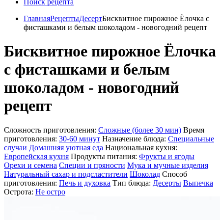
Поиск рецепта
Главная
Рецепты
Десерт
Бисквитное пирожное Ёлочка с
фисташками и белым шоколадом - новогодний рецепт
Бисквитное пирожное Ёлочка
с фисташками и белым
шоколадом - новогодний
рецепт
Сложность приготовления:
Сложные (более 30 мин)
Время
приготовления:
30-60 минут
Назначение блюда:
Специальные
случаи
Домашняя уютная еда
Национальная кухня:
Европейская кухня
Продукты питания:
Фрукты и ягоды
Орехи и семена
Специи и пряности
Мука и мучные изделия
Натуральный сахар и подсластители
Шоколад
Способ
приготовления:
Печь и духовка
Тип блюда:
Десерты
Выпечка
Острота:
Не остро