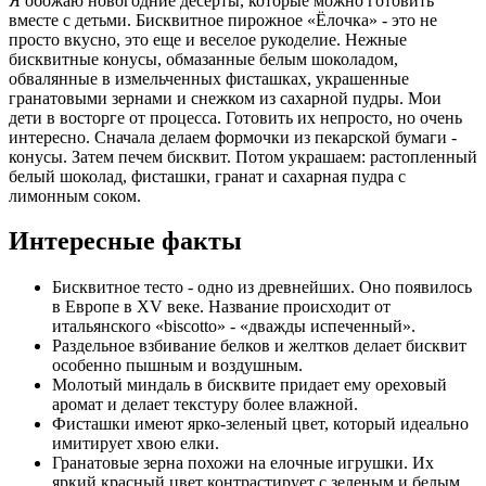
Я обожаю новогодние десерты, которые можно готовить
вместе с детьми. Бисквитное пирожное «Ёлочка» - это не
просто вкусно, это еще и веселое рукоделие. Нежные
бисквитные конусы, обмазанные белым шоколадом,
обвалянные в измельченных фисташках, украшенные
гранатовыми зернами и снежком из сахарной пудры. Мои
дети в восторге от процесса. Готовить их непросто, но очень
интересно. Сначала делаем формочки из пекарской бумаги -
конусы. Затем печем бисквит. Потом украшаем: растопленный
белый шоколад, фисташки, гранат и сахарная пудра с
лимонным соком.
Интересные факты
Бисквитное тесто - одно из древнейших. Оно появилось
в Европе в XV веке. Название происходит от
итальянского «biscotto» - «дважды испеченный».
Раздельное взбивание белков и желтков делает бисквит
особенно пышным и воздушным.
Молотый миндаль в бисквите придает ему ореховый
аромат и делает текстуру более влажной.
Фисташки имеют ярко-зеленый цвет, который идеально
имитирует хвою елки.
Гранатовые зерна похожи на елочные игрушки. Их
яркий красный цвет контрастирует с зеленым и белым.