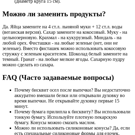
(диаметр круга 15 см).
Можно ли заменить продукты?
Да. Яйца замените на 4 ст.л. льняной муки + 12 ст.л. воды
(веганская версия). Сахар замените на кокосовый. Муку - на
цельнозерновую. Крахмал - на кукурузный. Миндаль - на
любой орех. Фисташки - на любые зеленые (нет, они не
зеленые). Вместо фисташек можно использовать кокосовую
стружку с зеленым красителем. Шоколад белый замените на
темный. Гранат - на любые мелкие ягоды. Сахарную пудру
можно сделать из сахара.
FAQ (Часто задаваемые вопросы)
Почему бисквит осел после выпечки? Вы недостаточно
аккуратно вмешали белки или открывали духовку во
время выпечки. Не открывайте духовку первые 15
минут.
Почему бумага прилипла к бисквиту? Вы использовали
тонкую бумагу. Используйте плотную пекарскую
бумагу. Конусы можно смазать маслом.
Можно ли использовать силиконовые конусы? Да, если
есть специальные силиконовые формы для елочек.