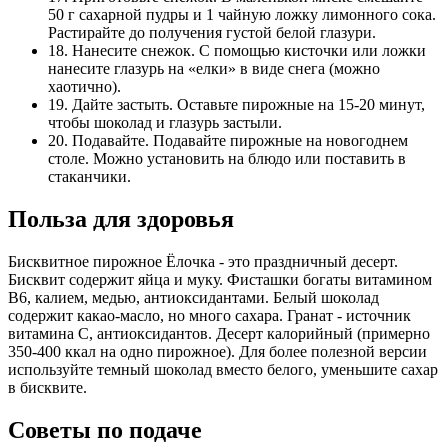
50 г сахарной пудры и 1 чайную ложку лимонного сока.
Растирайте до получения густой белой глазури.
18. Нанесите снежок. С помощью кисточки или ложки
нанесите глазурь на «елки» в виде снега (можно
хаотично).
19. Дайте застыть. Оставьте пирожные на 15-20 минут,
чтобы шоколад и глазурь застыли.
20. Подавайте. Подавайте пирожные на новогоднем
столе. Можно установить на блюдо или поставить в
стаканчики.
Польза для здоровья
Бисквитное пирожное Ёлочка - это праздничный десерт.
Бисквит содержит яйца и муку. Фисташки богаты витамином
B6, калием, медью, антиоксидантами. Белый шоколад
содержит какао-масло, но много сахара. Гранат - источник
витамина C, антиоксидантов. Десерт калорийный (примерно
350-400 ккал на одно пирожное). Для более полезной версии
используйте темный шоколад вместо белого, уменьшите сахар
в бисквите.
Советы по подаче