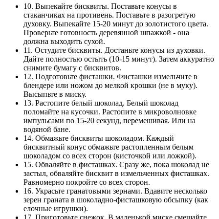
10. Выпекайте бисквиты. Поставьте конусы в
стаканчиках на противень. Поставьте в разогретую
духовку. Выпекайте 15-20 минут до золотистого цвета.
Проверьте готовность деревянной шпажкой - она
должна выходить сухой.
11. Остудите бисквиты. Достаньте конусы из духовки.
Дайте полностью остыть (10-15 минут). Затем аккуратно
снимите бумагу с бисквитов.
12. Подготовьте фисташки. Фисташки измельчите в
блендере или ножом до мелкой крошки (не в муку).
Высыпьте в миску.
13. Растопите белый шоколад. Белый шоколад
поломайте на кусочки. Растопите в микроволновке
импульсами по 15-20 секунд, перемешивая. Или на
водяной бане.
14. Обмажьте бисквиты шоколадом. Каждый
бисквитный конус обмажьте растопленным белым
шоколадом со всех сторон (кисточкой или ложкой).
15. Обваляйте в фисташках. Сразу же, пока шоколад не
застыл, обваляйте бисквит в измельченных фисташках.
Равномерно покройте со всех сторон.
16. Украсьте гранатовыми зернами. Вдавите несколько
зерен граната в шоколадно-фисташковую обсыпку (как
елочные игрушки).
17. Приготовьте снежок. В маленькой миске смешайте