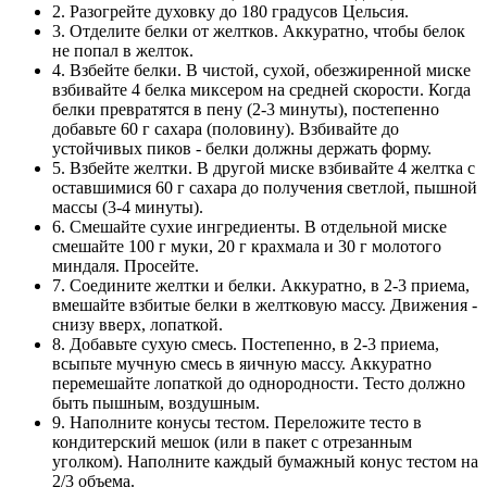
2. Разогрейте духовку до 180 градусов Цельсия.
3. Отделите белки от желтков. Аккуратно, чтобы белок
не попал в желток.
4. Взбейте белки. В чистой, сухой, обезжиренной миске
взбивайте 4 белка миксером на средней скорости. Когда
белки превратятся в пену (2-3 минуты), постепенно
добавьте 60 г сахара (половину). Взбивайте до
устойчивых пиков - белки должны держать форму.
5. Взбейте желтки. В другой миске взбивайте 4 желтка с
оставшимися 60 г сахара до получения светлой, пышной
массы (3-4 минуты).
6. Смешайте сухие ингредиенты. В отдельной миске
смешайте 100 г муки, 20 г крахмала и 30 г молотого
миндаля. Просейте.
7. Соедините желтки и белки. Аккуратно, в 2-3 приема,
вмешайте взбитые белки в желтковую массу. Движения -
снизу вверх, лопаткой.
8. Добавьте сухую смесь. Постепенно, в 2-3 приема,
всыпьте мучную смесь в яичную массу. Аккуратно
перемешайте лопаткой до однородности. Тесто должно
быть пышным, воздушным.
9. Наполните конусы тестом. Переложите тесто в
кондитерский мешок (или в пакет с отрезанным
уголком). Наполните каждый бумажный конус тестом на
2/3 объема.