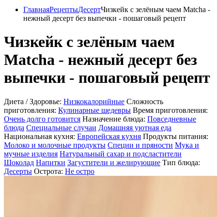
Главная
Рецепты
Десерт
Чизкейк с зелёным чаем Matcha -
нежный десерт без выпечки - пошаговый рецепт
Чизкейк с зелёным чаем
Matcha - нежный десерт без
выпечки - пошаговый рецепт
Диета / Здоровье:
Низкокалорийные
Сложность
приготовления:
Кулинарные шедевры
Время приготовления:
Очень долго готовится
Назначение блюда:
Повседневные
блюда
Специальные случаи
Домашняя уютная еда
Национальная кухня:
Европейская кухня
Продукты питания:
Молоко и молочные продукты
Специи и пряности
Мука и
мучные изделия
Натуральный сахар и подсластители
Шоколад
Напитки
Загустители и желирующие
Тип блюда:
Десерты
Острота:
Не остро