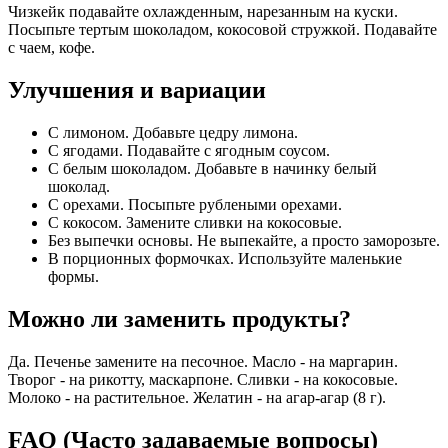
Чизкейк подавайте охлажденным, нарезанным на куски.
Посыпьте тертым шоколадом, кокосовой стружкой. Подавайте
с чаем, кофе.
Улучшения и вариации
С лимоном. Добавьте цедру лимона.
С ягодами. Подавайте с ягодным соусом.
С белым шоколадом. Добавьте в начинку белый
шоколад.
С орехами. Посыпьте рублеными орехами.
С кокосом. Замените сливки на кокосовые.
Без выпечки основы. Не выпекайте, а просто заморозьте.
В порционных формочках. Используйте маленькие
формы.
Можно ли заменить продукты?
Да. Печенье замените на песочное. Масло - на маргарин.
Творог - на рикотту, маскарпоне. Сливки - на кокосовые.
Молоко - на растительное. Желатин - на агар-агар (8 г).
FAQ (Часто задаваемые вопросы)