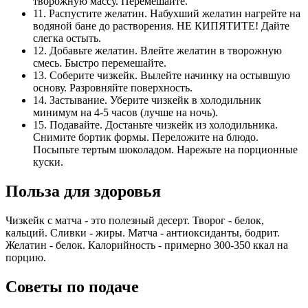
творожную массу. Перемешайте.
11. Распустите желатин. Набухший желатин нагрейте на
водяной бане до растворения. НЕ КИПЯТИТЕ! Дайте
слегка остыть.
12. Добавьте желатин. Влейте желатин в творожную
смесь. Быстро перемешайте.
13. Соберите чизкейк. Вылейте начинку на остывшую
основу. Разровняйте поверхность.
14. Застывание. Уберите чизкейк в холодильник
минимум на 4-5 часов (лучше на ночь).
15. Подавайте. Достаньте чизкейк из холодильника.
Снимите бортик формы. Переложите на блюдо.
Посыпьте тертым шоколадом. Нарежьте на порционные
куски.
Польза для здоровья
Чизкейк с матча - это полезный десерт. Творог - белок,
кальций. Сливки - жиры. Матча - антиоксиданты, бодрит.
Желатин - белок. Калорийность - примерно 300-350 ккал на
порцию.
Советы по подаче