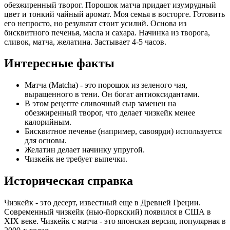
обезжиренный творог. Порошок матча придает изумрудный
цвет и тонкий чайный аромат. Моя семья в восторге. Готовить
его непросто, но результат стоит усилий. Основа из
бисквитного печенья, масла и сахара. Начинка из творога,
сливок, матча, желатина. Застывает 4-5 часов.
Интересные факты
Матча (Matcha) - это порошок из зеленого чая,
выращенного в тени. Он богат антиоксидантами.
В этом рецепте сливочный сыр заменен на
обезжиренный творог, что делает чизкейк менее
калорийным.
Бисквитное печенье (например, савоярди) используется
для основы.
Желатин делает начинку упругой.
Чизкейк не требует выпечки.
Историческая справка
Чизкейк - это десерт, известный еще в Древней Греции.
Современный чизкейк (нью-йоркский) появился в США в
XIX веке. Чизкейк с матча - это японская версия, популярная в