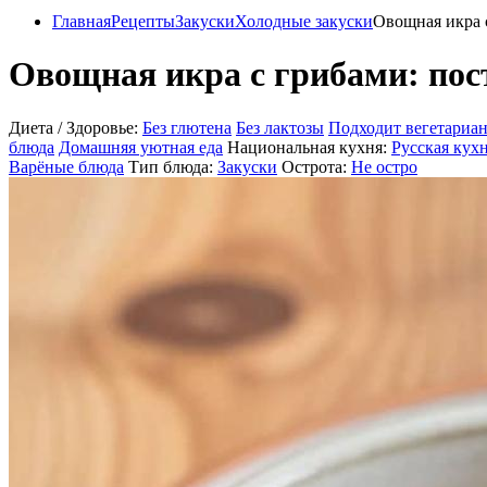
Главная
Рецепты
Закуски
Холодные закуски
Овощная икра с
Овощная икра с грибами: пос
Диета / Здоровье:
Без глютена
Без лактозы
Подходит вегетариа
блюда
Домашняя уютная еда
Национальная кухня:
Русская кух
Варёные блюда
Тип блюда:
Закуски
Острота:
Не остро