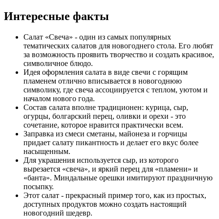
Интересные факты
Салат «Свеча» - один из самых популярных
тематических салатов для новогоднего стола. Его любят
за возможность проявить творчество и создать красивое,
символичное блюдо.
Идея оформления салата в виде свечи с горящим
пламенем отлично вписывается в новогоднюю
символику, где свеча ассоциируется с теплом, уютом и
началом нового года.
Состав салата вполне традиционен: курица, сыр,
огурцы, болгарский перец, оливки и орехи - это
сочетание, которое нравится практически всем.
Заправка из смеси сметаны, майонеза и горчицы
придает салату пикантность и делает его вкус более
насыщенным.
Для украшения используется сыр, из которого
вырезается «свеча», и яркий перец для «пламени» и
«банта». Миндальные орешки имитируют праздничную
посыпку.
Этот салат - прекрасный пример того, как из простых,
доступных продуктов можно создать настоящий
новогодний шедевр.