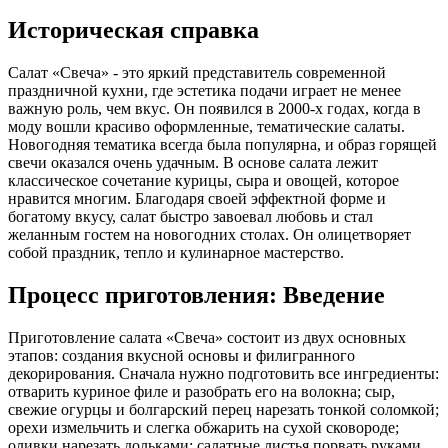
Историческая справка
Салат «Свеча» - это яркий представитель современной
праздничной кухни, где эстетика подачи играет не менее
важную роль, чем вкус. Он появился в 2000-х годах, когда в
моду вошли красиво оформленные, тематические салаты.
Новогодняя тематика всегда была популярна, и образ горящей
свечи оказался очень удачным. В основе салата лежит
классическое сочетание курицы, сыра и овощей, которое
нравится многим. Благодаря своей эффектной форме и
богатому вкусу, салат быстро завоевал любовь и стал
желанным гостем на новогодних столах. Он олицетворяет
собой праздник, тепло и кулинарное мастерство.
Процесс приготовления: Введение
Приготовление салата «Свеча» состоит из двух основных
этапов: создания вкусной основы и филигранного
декорирования. Сначала нужно подготовить все ингредиенты:
отварить куриное филе и разобрать его на волокна; сыр,
свежие огурцы и болгарский перец нарезать тонкой соломкой;
орехи измельчить и слегка обжарить на сухой сковороде;
оливки нарезать дольками; салатные листья порвать руками.