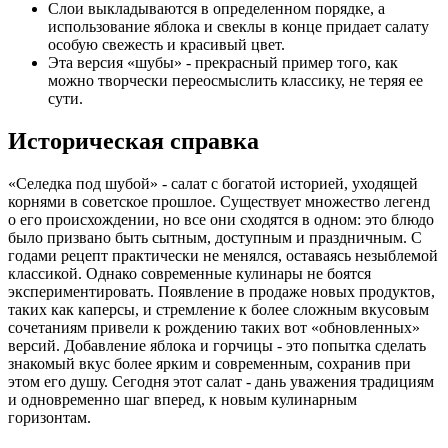
Слои выкладываются в определенном порядке, а
использование яблока и свеклы в конце придает салату
особую свежесть и красивый цвет.
Эта версия «шубы» - прекрасный пример того, как
можно творчески переосмыслить классику, не теряя ее
сути.
Историческая справка
«Селедка под шубой» - салат с богатой историей, уходящей
корнями в советское прошлое. Существует множество легенд
о его происхождении, но все они сходятся в одном: это блюдо
было призвано быть сытным, доступным и праздничным. С
годами рецепт практически не менялся, оставаясь незыблемой
классикой. Однако современные кулинары не боятся
экспериментировать. Появление в продаже новых продуктов,
таких как каперсы, и стремление к более сложным вкусовым
сочетаниям привели к рождению таких вот «обновленных»
версий. Добавление яблока и горчицы - это попытка сделать
знакомый вкус более ярким и современным, сохранив при
этом его душу. Сегодня этот салат - дань уважения традициям
и одновременно шаг вперед, к новым кулинарным
горизонтам.