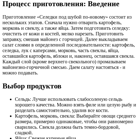
Процесс приготовления: Введение
Приготовление «Селедки под шубой по-новому» состоит из
нескольких этапов. Сначала нужно отварить картофель,
морковь и свеклу, а также яйца. Затем подготовить селедку:
очистить от кожи и костей, мелко нарезать. Приготовить
заправку, смешав майонез с горчицей. Далее выкладываем
салат слоями в определенной последовательности: картофель,
селедка, лук с каперсами, морковь, часть свеклы, яйца,
оставшийся картофель, яблоки и, наконец, оставшаяся свекла.
Каждый слой (кроме верхнего свекольного) промазываем
майонезно-горчичной смесью. Даем салату настояться - и
можно подавать.
Выбор продуктов
Сельдь: Лучше использовать слабосоленую сельдь
хорошего качества. Можно взять филе или целую рыбу и
разделать самостоятельно, удалив все кости.
Картофель, морковь, свекла: Выбирайте овощи среднего
размера, примерно одинаковые, чтобы они равномерно
сварились. Свекла должна быть темно-бордовой,
сладкой.
Яйца: Свежие куриные яйца.