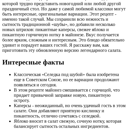
которой трудно представить новогодний или любой другой
праздничный стол. Но даже у самой любимой классики могут
быть интересные, оригинальные вариации. Этот рецепт -
именно такой случай. Мы сохранили всю нежность и
сытность традиционной «шубы», но добавили несколько
новых штрихов: пикантные каперсы, свежее яблоко и
пикантную горчичную нотку в майонезе. Вкус получается
более ярким, сложным и интересным. Это блюдо обязательно
удивит и порадует ваших гостей. Я расскажу вам, как
приготовить эту обновленную версию легендарного салата.
Интересные факты
Классическая «Селедка под шубой» была изобретена
еще в Советском Союзе, но ее вариации продолжают
появляться и сегодня.
В этом рецепте майонез смешивается с горчицей, что
придает привычной заправке новую, пикантную
остроту.
Каперсы - неожиданный, но очень удачный гость в этом
салате. Они добавляют приятную кислинку и
пикантность, отлично сочетаясь с селедкой.
Яблоко вносит в салат свежую, сочную нотку, которая
балансирует сытность остальных ингредиентов.