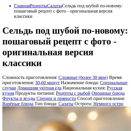
Главная
Рецепты
Салаты
Сельдь под шубой по-новому:
пошаговый рецепт с фото - оригинальная версия
классики
Сельдь под шубой по-новому:
пошаговый рецепт с фото -
оригинальная версия
классики
Сложность приготовления:
Сложные (более 30 мин)
Время
приготовления:
30-60 минут
Назначение блюда:
Специальные
случаи
Домашняя уютная еда
Национальная кухня:
Русская
кухня
Продукты питания:
Рецепты с рыбой
Овощные блюда
Фрукты и ягоды
Специи и пряности
Способ приготовления:
Варёные блюда
Тип блюда:
Салаты
Острота:
Немного остро