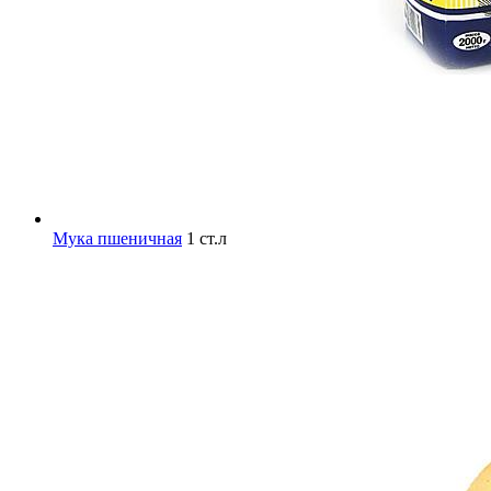
Мука пшеничная
1 ст.л