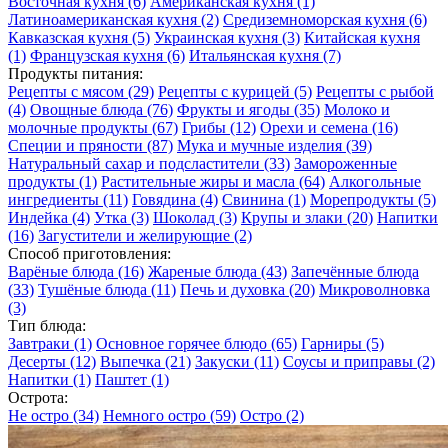
Восточная кухня
(6)
Американская кухня
(1)
Латиноамериканская кухня
(2)
Средиземноморская кухня
(6)
Кавказская кухня
(5)
Украинская кухня
(3)
Китайская кухня
(1)
Французская кухня
(6)
Итальянская кухня
(7)
Продукты питания:
Рецепты с мясом
(29)
Рецепты с курицей
(5)
Рецепты с рыбой
(4)
Овощные блюда
(76)
Фрукты и ягоды
(35)
Молоко и
молочные продукты
(67)
Грибы
(12)
Орехи и семена
(16)
Специи и пряности
(87)
Мука и мучные изделия
(39)
Натуральный сахар и подсластители
(33)
Замороженные
продукты
(1)
Растительные жиры и масла
(64)
Алкогольные
ингредиенты
(11)
Говядина
(4)
Свинина
(1)
Морепродукты
(5)
Индейка
(4)
Утка
(3)
Шоколад
(3)
Крупы и злаки
(20)
Напитки
(16)
Загустители и желирующие
(2)
Способ приготовления:
Варёные блюда
(16)
Жареные блюда
(43)
Запечённые блюда
(33)
Тушёные блюда
(11)
Печь и духовка
(20)
Микроволновка
(3)
Тип блюда:
Завтраки
(1)
Основное горячее блюдо
(65)
Гарниры
(5)
Десерты
(12)
Выпечка
(21)
Закуски
(11)
Соусы и приправы
(2)
Напитки
(1)
Паштет
(1)
Острота:
Не остро
(34)
Немного остро
(59)
Остро
(2)