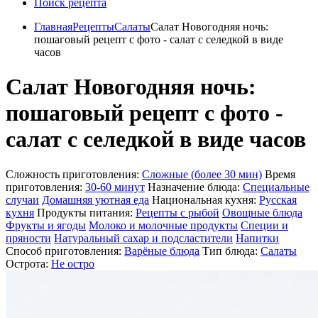
Поиск рецепта
Главная
Рецепты
Салаты
Салат Новогодняя ночь:
пошаговый рецепт с фото - салат с селедкой в виде
часов
Салат Новогодняя ночь:
пошаговый рецепт с фото -
салат с селедкой в виде часов
Сложность приготовления:
Сложные (более 30 мин)
Время
приготовления:
30-60 минут
Назначение блюда:
Специальные
случаи
Домашняя уютная еда
Национальная кухня:
Русская
кухня
Продукты питания:
Рецепты с рыбой
Овощные блюда
Фрукты и ягоды
Молоко и молочные продукты
Специи и
пряности
Натуральный сахар и подсластители
Напитки
Способ приготовления:
Варёные блюда
Тип блюда:
Салаты
Острота:
Не остро