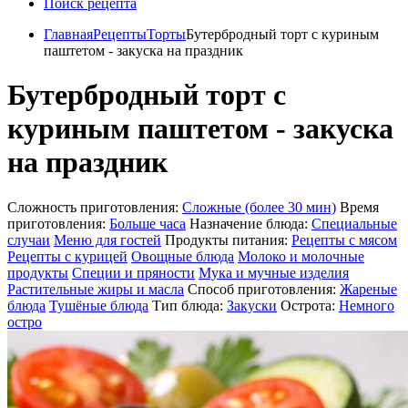
Поиск рецепта
Главная
Рецепты
Торты
Бутербродный торт с куриным
паштетом - закуска на праздник
Бутербродный торт с
куриным паштетом - закуска
на праздник
Сложность приготовления:
Сложные (более 30 мин)
Время
приготовления:
Больше часа
Назначение блюда:
Специальные
случаи
Меню для гостей
Продукты питания:
Рецепты с мясом
Рецепты с курицей
Овощные блюда
Молоко и молочные
продукты
Специи и пряности
Мука и мучные изделия
Растительные жиры и масла
Способ приготовления:
Жареные
блюда
Тушёные блюда
Тип блюда:
Закуски
Острота:
Немного
остро