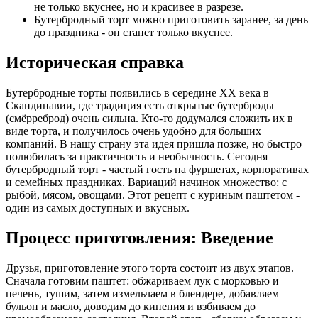
не только вкуснее, но и красивее в разрезе.
Бутербродный торт можно приготовить заранее, за день
до праздника - он станет только вкуснее.
Историческая справка
Бутербродные торты появились в середине XX века в
Скандинавии, где традиция есть открытые бутерброды
(смёрреброд) очень сильна. Кто-то додумался сложить их в
виде торта, и получилось очень удобно для больших
компаний. В нашу страну эта идея пришла позже, но быстро
полюбилась за практичность и необычность. Сегодня
бутербродный торт - частый гость на фуршетах, корпоративах
и семейных праздниках. Вариаций начинок множество: с
рыбой, мясом, овощами. Этот рецепт с куриным паштетом -
один из самых доступных и вкусных.
Процесс приготовления: Введение
Друзья, приготовление этого торта состоит из двух этапов.
Сначала готовим паштет: обжариваем лук с морковью и
печень, тушим, затем измельчаем в блендере, добавляем
бульон и масло, доводим до кипения и взбиваем до