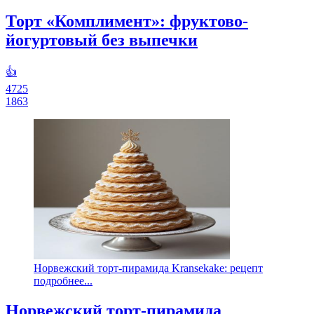
Торт «Комплимент»: фруктово-
йогуртовый без выпечки
👍
4725
1863
Норвежский торт-пирамида Kransekake: рецепт
подробнее...
Норвежский торт-пирамида