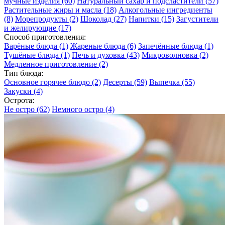
мучные изделия
(60)
Натуральный сахар и подсластители
(57)
Растительные жиры и масла
(18)
Алкогольные ингредиенты
(8)
Морепродукты
(2)
Шоколад
(27)
Напитки
(15)
Загустители
и желирующие
(17)
Способ приготовления:
Варёные блюда
(1)
Жареные блюда
(6)
Запечённые блюда
(1)
Тушёные блюда
(1)
Печь и духовка
(43)
Микроволновка
(2)
Медленное приготовление
(2)
Тип блюда:
Основное горячее блюдо
(2)
Десерты
(59)
Выпечка
(55)
Закуски
(4)
Острота:
Не остро
(62)
Немного остро
(4)