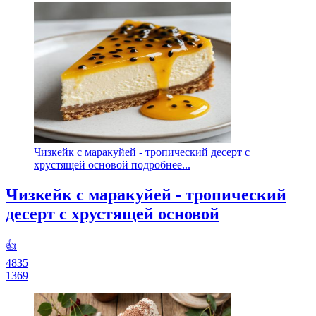
Чизкейк с маракуйей - тропический десерт с
хрустящей основой подробнее...
Чизкейк с маракуйей - тропический
десерт с хрустящей основой
👍
4835
1369