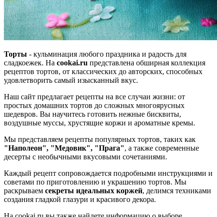
Торты
- кульминация любого праздника и радость для
сладкоежек. На
cookai.ru
представлена обширная коллекция
рецептов тортов, от классических до авторских, способных
удовлетворить самый изысканный вкус.
Наш сайт предлагает рецепты на все случаи жизни: от
простых домашних тортов до сложных многоярусных
шедевров. Вы научитесь готовить нежные бисквиты,
воздушные муссы, хрустящие коржи и ароматные кремы.
Мы представляем рецепты популярных тортов, таких как
"Наполеон", "Медовик", "Прага"
, а также современные
десерты с необычными вкусовыми сочетаниями.
Каждый рецепт сопровождается подробными инструкциями и
советами по приготовлению и украшению тортов. Мы
раскрываем
секреты идеальных коржей
, делимся техниками
создания гладкой глазури и красивого декора.
На cookai.ru вы также найдете информацию о выборе