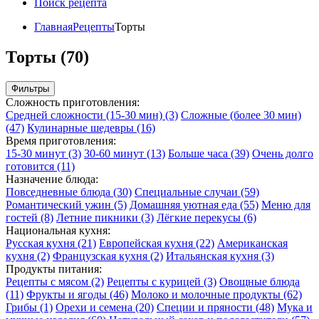
Поиск рецепта
Главная
Рецепты
Торты
Торты (70)
Фильтры
Сложность приготовления:
Средней сложности (15-30 мин)
(3)
Сложные (более 30 мин)
(47)
Кулинарные шедевры
(16)
Время приготовления:
15-30 минут
(3)
30-60 минут
(13)
Больше часа
(39)
Очень долго
готовится
(11)
Назначение блюда:
Повседневные блюда
(30)
Специальные случаи
(59)
Романтический ужин
(5)
Домашняя уютная еда
(55)
Меню для
гостей
(8)
Летние пикники
(3)
Лёгкие перекусы
(6)
Национальная кухня:
Русская кухня
(21)
Европейская кухня
(22)
Американская
кухня
(2)
Французская кухня
(2)
Итальянская кухня
(3)
Продукты питания:
Рецепты с мясом
(2)
Рецепты с курицей
(3)
Овощные блюда
(11)
Фрукты и ягоды
(46)
Молоко и молочные продукты
(62)
Грибы
(1)
Орехи и семена
(20)
Специи и пряности
(48)
Мука и