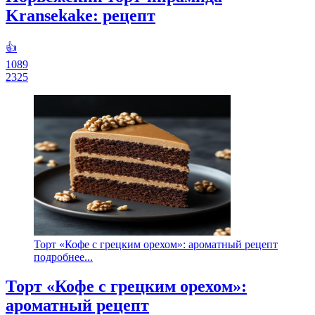
Kransekake: рецепт
👍
1089
2325
Торт «Кофе с грецким орехом»: ароматный рецепт
подробнее...
Торт «Кофе с грецким орехом»:
ароматный рецепт