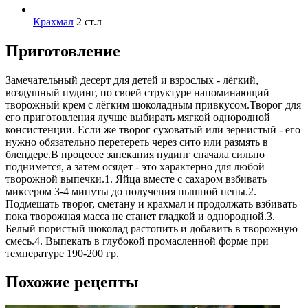
Крахмал
2 ст.л
Приготовление
Замечательный десерт для детей и взрослых - лёгкий,
воздушный пудинг, по своей структуре напоминающий
творожный крем с лёгким шоколадным привкусом.Творог для
его приготовления лучше выбирать мягкой однородной
консистенции. Если же творог суховатый или зернистый - его
нужно обязательно перетереть через сито или размять в
блендере.В процессе запекания пудинг сначала сильно
поднимется, а затем осядет - это характерно для любой
творожной выпечки.1. Яйца вместе с сахаром взбивать
миксером 3-4 минуты до получения пышной пены.2.
Подмешать творог, сметану и крахмал и продолжать взбивать
пока творожная масса не станет гладкой и однородной.3.
Белый пористый шоколад растопить и добавить в творожную
смесь.4. Выпекать в глубокой промасленной форме при
температуре 190-200 гр.
Похожие рецепты