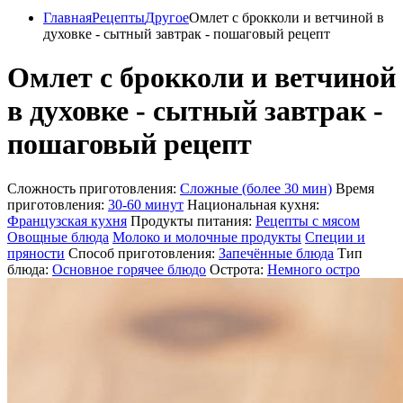
Главная
Рецепты
Другое
Омлет с брокколи и ветчиной в
духовке - сытный завтрак - пошаговый рецепт
Омлет с брокколи и ветчиной
в духовке - сытный завтрак -
пошаговый рецепт
Сложность приготовления:
Сложные (более 30 мин)
Время
приготовления:
30-60 минут
Национальная кухня:
Французская кухня
Продукты питания:
Рецепты с мясом
Овощные блюда
Молоко и молочные продукты
Специи и
пряности
Способ приготовления:
Запечённые блюда
Тип
блюда:
Основное горячее блюдо
Острота:
Немного остро