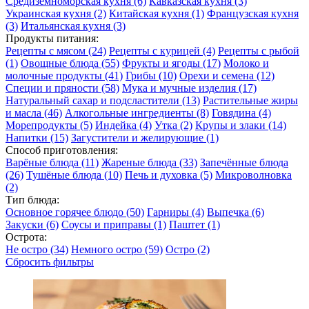
Средиземноморская кухня
(6)
Кавказская кухня
(3)
Украинская кухня
(2)
Китайская кухня
(1)
Французская кухня
(3)
Итальянская кухня
(3)
Продукты питания:
Рецепты с мясом
(24)
Рецепты с курицей
(4)
Рецепты с рыбой
(1)
Овощные блюда
(55)
Фрукты и ягоды
(17)
Молоко и
молочные продукты
(41)
Грибы
(10)
Орехи и семена
(12)
Специи и пряности
(58)
Мука и мучные изделия
(17)
Натуральный сахар и подсластители
(13)
Растительные жиры
и масла
(46)
Алкогольные ингредиенты
(8)
Говядина
(4)
Морепродукты
(5)
Индейка
(4)
Утка
(2)
Крупы и злаки
(14)
Напитки
(15)
Загустители и желирующие
(1)
Способ приготовления:
Варёные блюда
(11)
Жареные блюда
(33)
Запечённые блюда
(26)
Тушёные блюда
(10)
Печь и духовка
(5)
Микроволновка
(2)
Тип блюда:
Основное горячее блюдо
(50)
Гарниры
(4)
Выпечка
(6)
Закуски
(6)
Соусы и приправы
(1)
Паштет
(1)
Острота:
Не остро
(34)
Немного остро
(59)
Остро
(2)
Сбросить фильтры