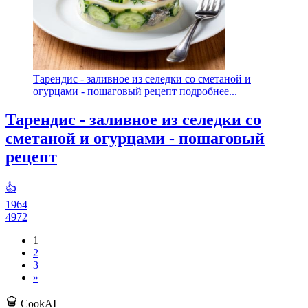
Тарендис - заливное из селедки со сметаной и
огурцами - пошаговый рецепт подробнее...
Тарендис - заливное из селедки со
сметаной и огурцами - пошаговый
рецепт
👍
1964
4972
1
2
3
»
CookAI