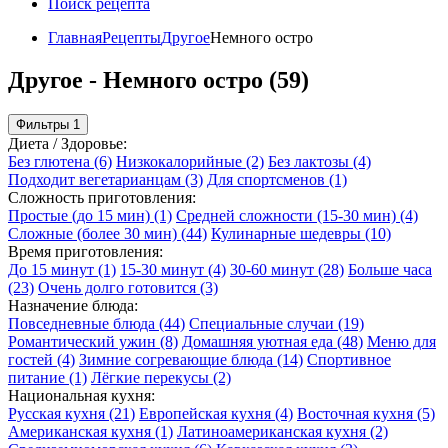
Поиск рецепта
Главная
Рецепты
Другое
Немного остро
Другое - Немного остро (59)
Фильтры
1
Диета / Здоровье:
Без глютена
(6)
Низкокалорийные
(2)
Без лактозы
(4)
Подходит вегетарианцам
(3)
Для спортсменов
(1)
Сложность приготовления:
Простые (до 15 мин)
(1)
Средней сложности (15-30 мин)
(4)
Сложные (более 30 мин)
(44)
Кулинарные шедевры
(10)
Время приготовления:
До 15 минут
(1)
15-30 минут
(4)
30-60 минут
(28)
Больше часа
(23)
Очень долго готовится
(3)
Назначение блюда:
Повседневные блюда
(44)
Специальные случаи
(19)
Романтический ужин
(8)
Домашняя уютная еда
(48)
Меню для
гостей
(4)
Зимние согревающие блюда
(14)
Спортивное
питание
(1)
Лёгкие перекусы
(2)
Национальная кухня:
Русская кухня
(21)
Европейская кухня
(4)
Восточная кухня
(5)
Американская кухня
(1)
Латиноамериканская кухня
(2)