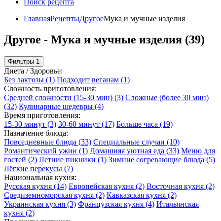
Поиск рецепта
Главная
Рецепты
Другое
Мука и мучные изделия
Другое - Мука и мучные изделия (39)
Фильтры
1
Диета / Здоровье:
Без лактозы
(1)
Подходит веганам
(1)
Сложность приготовления:
Средней сложности (15-30 мин)
(3)
Сложные (более 30 мин)
(32)
Кулинарные шедевры
(4)
Время приготовления:
15-30 минут
(3)
30-60 минут
(17)
Больше часа
(19)
Назначение блюда:
Повседневные блюда
(33)
Специальные случаи
(10)
Романтический ужин
(1)
Домашняя уютная еда
(33)
Меню для
гостей
(2)
Летние пикники
(1)
Зимние согревающие блюда
(5)
Лёгкие перекусы
(7)
Национальная кухня:
Русская кухня
(14)
Европейская кухня
(2)
Восточная кухня
(2)
Средиземноморская кухня
(2)
Кавказская кухня
(2)
Украинская кухня
(3)
Французская кухня
(4)
Итальянская
кухня
(2)