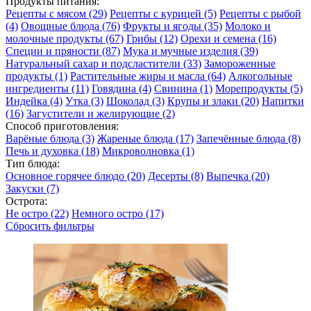
Продукты питания:
Рецепты с мясом
(29)
Рецепты с курицей
(5)
Рецепты с рыбой
(4)
Овощные блюда
(76)
Фрукты и ягоды
(35)
Молоко и
молочные продукты
(67)
Грибы
(12)
Орехи и семена
(16)
Специи и пряности
(87)
Мука и мучные изделия
(39)
Натуральный сахар и подсластители
(33)
Замороженные
продукты
(1)
Растительные жиры и масла
(64)
Алкогольные
ингредиенты
(11)
Говядина
(4)
Свинина
(1)
Морепродукты
(5)
Индейка
(4)
Утка
(3)
Шоколад
(3)
Крупы и злаки
(20)
Напитки
(16)
Загустители и желирующие
(2)
Способ приготовления:
Варёные блюда
(3)
Жареные блюда
(17)
Запечённые блюда
(8)
Печь и духовка
(18)
Микроволновка
(1)
Тип блюда:
Основное горячее блюдо
(20)
Десерты
(8)
Выпечка
(20)
Закуски
(7)
Острота:
Не остро
(22)
Немного остро
(17)
Сбросить фильтры