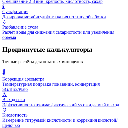
Смешивание 2-3 вин: крепость, кислотность, сахар
🧪
Сульфитация
Дозировка метабисульфита калия по типу обработки
💧
Разбавление сусла
Расчёт воды для снижения сахаристости или увеличения
объёма
Продвинутые калькуляторы
Точные расчёты для опытных виноделов
🌡
Коррекция ареометра
Температурная поправка показаний, конвертация
SG/Brix/Plato
🎯
Выход сока
Эффективность отжима: фактический vs ожидаемый выход
🍋
Кислотность
Измерение титруемой кислотности и коррекция кислотой/
щёлочью