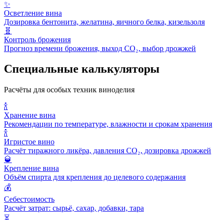
✨
Осветление вина
Дозировка бентонита, желатина, яичного белка, кизельзоля
🧬
Контроль брожения
Прогноз времени брожения, выход CO₂, выбор дрожжей
Специальные калькуляторы
Расчёты для особых техник виноделия
🍾
Хранение вина
Рекомендации по температуре, влажности и срокам хранения
🍾
Игристое вино
Расчёт тиражного ликёра, давления CO₂, дозировка дрожжей
🥃
Крепление вина
Объём спирта для крепления до целевого содержания
💰
Себестоимость
Расчёт затрат: сырьё, сахар, добавки, тара
⏳