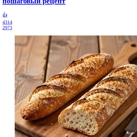
пошаговый рецепт
👍
4314
2973