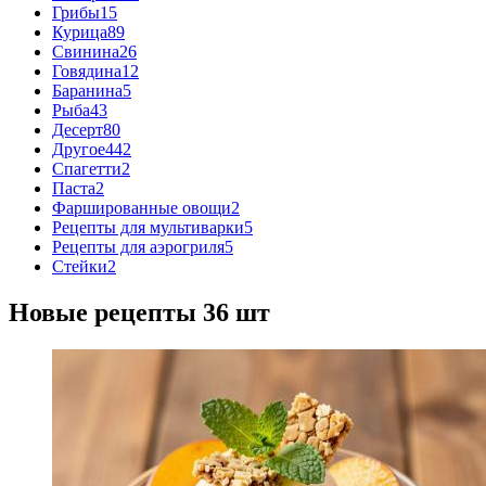
Грибы
15
Курица
89
Свинина
26
Говядина
12
Баранина
5
Рыба
43
Десерт
80
Другое
442
Спагетти
2
Паста
2
Фаршированные овощи
2
Рецепты для мультиварки
5
Рецепты для аэрогриля
5
Стейки
2
Новые рецепты
36
шт