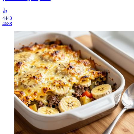
👍
4443
4688