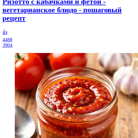
Ризотто с кабачками и фетой -
вегетарианское блюдо - пошаговый
рецепт
👍
4488
3904