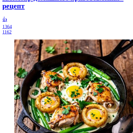
рецепт
👍
1364
1162