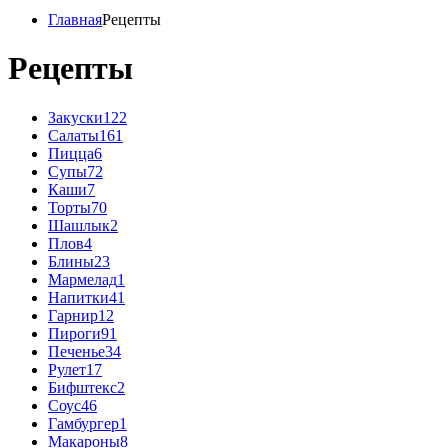
Главная
Рецепты
Рецепты
Закуски
122
Салаты
161
Пицца
6
Супы
72
Каши
7
Торты
70
Шашлык
2
Плов
4
Блины
23
Мармелад
1
Напитки
41
Гарнир
12
Пироги
91
Печенье
34
Рулет
17
Бифштекс
2
Соус
46
Гамбургер
1
Макароны
8