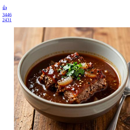
👍
3446
2431