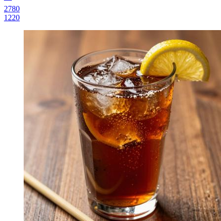
2780
1220